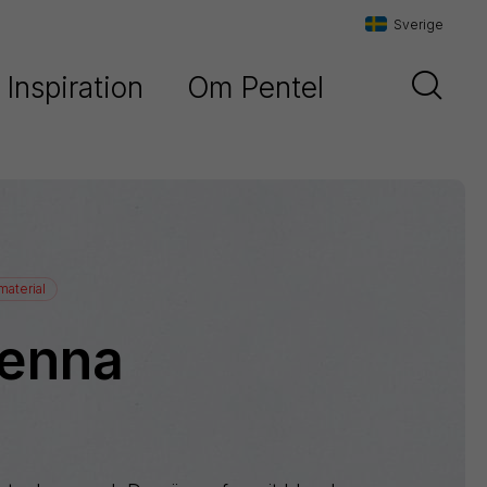
Sverige
Inspiration
Om Pentel
Danmark
t
Vår historia
Sverige
Vår filosofi
Norge
Maxiflo
Kontakta oss
material
Orenz
penna
Paint
Marker
Pentel
Arts
Pointliner