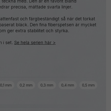
ch teckna med. Den är en favorit bland
rar precisa, mättade svarta linjer.
Sign
Pen
vattenfast och färgbeständigt så när det torkat
Twist-
baserat bläck. Den fina fiberspetsen är mycket
Erase
om ger extra stabilitet och styrka.
Wet
Erase
 i set.
Se hela serien här >
0,1 mm
0,2 mm
0,3 mm
0,4 mm
0,5 mm