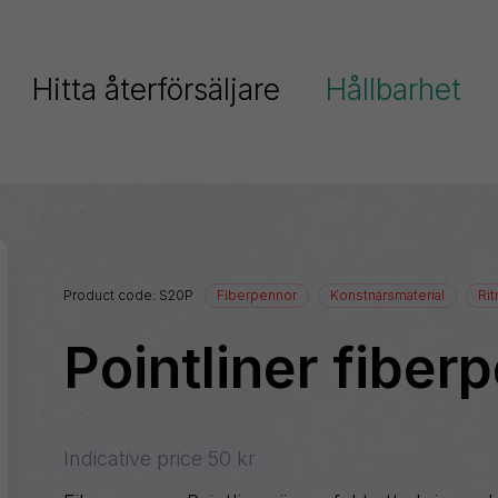
Hitta återförsäljare
Hållbarhet
Pentel fokuserar på hållbarhe
Serier
Pentels miljöpolicy
Ain
Pentels miljöcertifikat
Stein
Product code:
S20P
Fiberpennor
Konstnärsmaterial
Rit
Colour
Pentel och FN:s globala mål
Brush
Pointliner fiber
rykningspennor
EnerGel
Återvunnen plast
EnerGize
Dokumentation
Indicative price
50
kr
Floatune
iberpennor