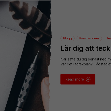
Blogg
Kreativa ideer
Te
Lär dig att te
När satte du dig senast ned m
Var det i förskolan? I lågstad
Read more