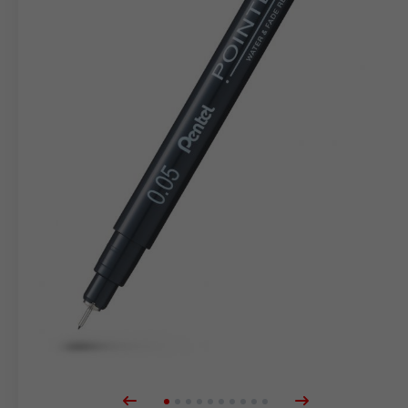
märkpennor
Blister
Tillbehör
Refiller