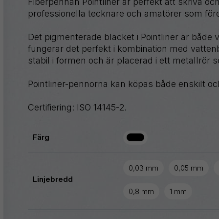
Fiberpennan Pointliner är perfekt att skriva o
professionella tecknare och amatörer som föred
GraphGear
Det pigmenterade bläcket i Pointliner är både 
Hybrid
fungerar det perfekt i kombination med vatten
stabil i formen och är placerad i ett metallrör s
iZee
Pointliner-pennorna kan köpas både enskilt och
Mattehop
Certifiering: ISO 14145-2.
Färg
Alla produkter
0,03 mm
0,05 mm
Linjebredd
0,8 mm
1 mm