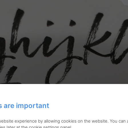
 are important
 website experience by allowing cookies on the website. You can
es later at the cookie settings panel.