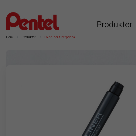
Produkter
Hem
Produkter
Pointliner fiberpenna
Kategorier
Rollerball
Kulspetspennor
Stiftpennor
Överst
Permanenta
Whiteboardpennor
Konstnärsmaterial
F