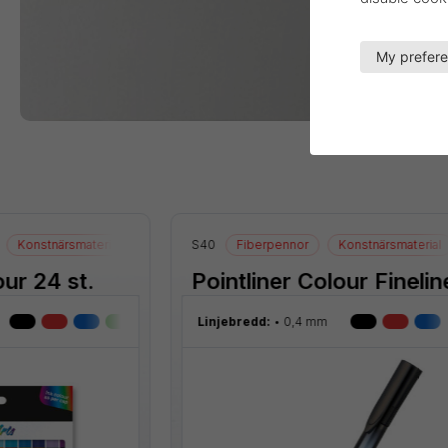
My prefer
Konstnärsmaterial
Blister
S40
Ritmaterial
Fiberpennor
Konstnärsmaterial
our 24 st.
Pointliner Colour Finelin
Linjebredd:
0,4 mm