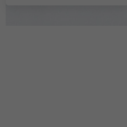
Video
Player