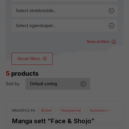
select strekbredde...
select egenskaper...
Show all filters
Reset filters
5
products
Sort by
MNG3PCS-FA
Blister
Fiberpenner
Kunstnerartikler
Te
Manga sett “Face & Shojo”