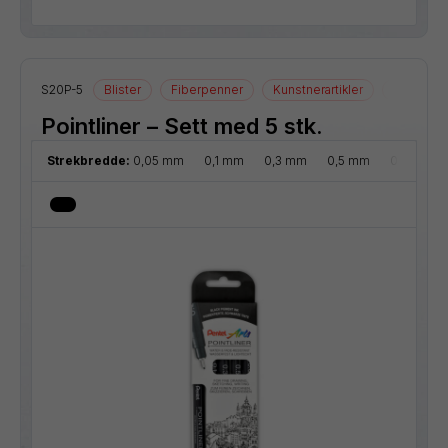
S20P-5
Blister
Fiberpenner
Kunstnerartikler
Tegnearti
Pointliner – Sett med 5 stk.
Strekbredde:
0,05 mm
0,1 mm
0,3 mm
0,5 mm
0,8 mm