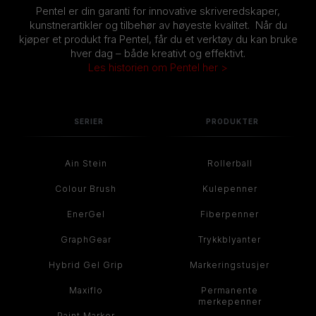
Pentel er din garanti for innovative skriveredskaper,
kunstnerartikler og tilbehør av høyeste kvalitet. Når du
kjøper et produkt fra Pentel, får du et verktøy du kan bruke
hver dag – både kreativt og effektivt.
Les historien om Pentel her >
SERIER
PRODUKTER
Ain Stein
Rollerball
Colour Brush
Kulepenner
EnerGel
Fiberpenner
GraphGear
Trykkblyanter
Hybrid Gel Grip
Markeringstusjer
Maxiflo
Permanente
merkepenner
Paint Marker