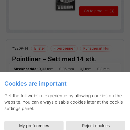
Go to product
YS20P-14
Blister
Fiberpenner
Kunstnerartikler
Tegnear
Pointliner – Sett med 14 stk.
Strekbredde:
0,03 mm
0,05 mm
0,1 mm
0,3 mm
0,5 mm
Cookies are important
Get the full website experience by allowing cookies on the
website. You can always disable cookies later at the cookie
settings panel.
My preferences
Reject cookies