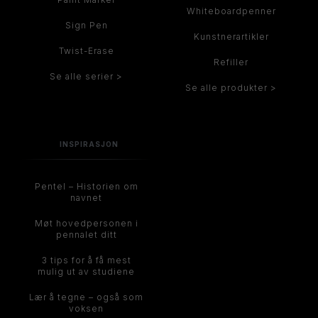
Whiteboardpenner
Sign Pen
Kunstnerartikler
Twist-Erase
Refiller
Se alle serier >
Se alle produkter >
INSPIRASJON
Pentel – Historien om
navnet
Møt hovedpersonen i
pennalet ditt
3 tips for å få mest
mulig ut av studiene
Lær å tegne – også som
voksen