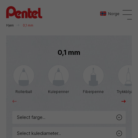
Norge
Hjem
0,1 mm
Danmark
0,1 mm
Sverige
Norge
Rollerball
Kulepenner
Fiberpenne
Trykkblyant
select farge...
select kulediameter...