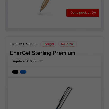
Go to product
K611SX2-LR7CESET
Energel
Rollerball
EnerGel Sterling Premium
Linjebredd:
0,35 mm