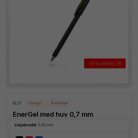
Go to product
BL57
Energel
Rollerball
EnerGel med huv 0,7 mm
Linjebredd:
0,35 mm