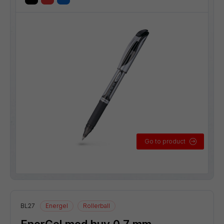
Go to product
BL27
Energel
Rollerball
EnerGel med huv 0,7 mm