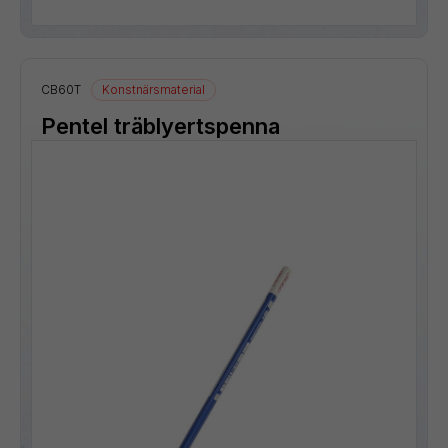
CB60T
Konstnärsmaterial
Pentel träblyertspenna