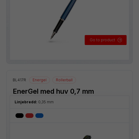
Go to product
BL417R
Energel
Rollerball
EnerGel med huv 0,7 mm
Linjebredd:
0,35 mm