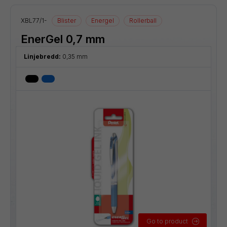
XBL77/1-
Blister
Energel
Rollerball
EnerGel 0,7 mm
Linjebredd:
0,35 mm
Go to product