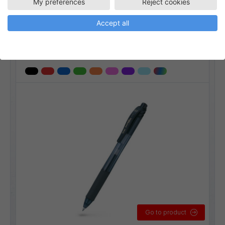
My preferences
Reject cookies
BL107
Energel
Rollerball
Accept all
EnerGel X 0,7 mm
Linjebredd:
0,35 mm
Go to product