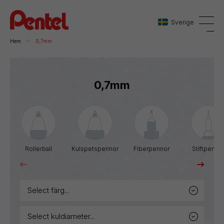
Sverige
Hem
0,7mm
Danmark
0,7mm
Sverige
Norge
Rollerball
Kulspetspennor
Fiberpennor
Stiftpenno
select färg...
select kuldiameter...