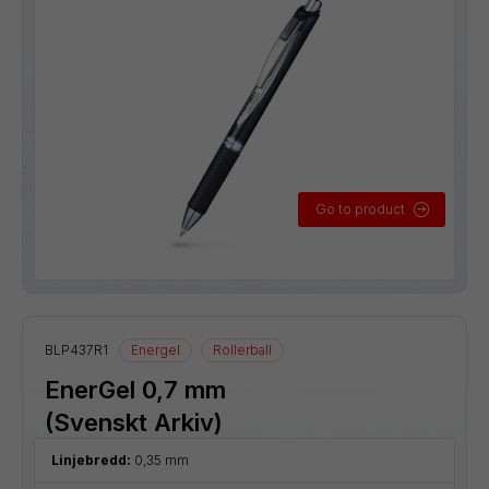
Go to product
BLP437R1
Energel
Rollerball
EnerGel 0,7 mm
(Svenskt Arkiv)
Linjebredd:
0,35 mm