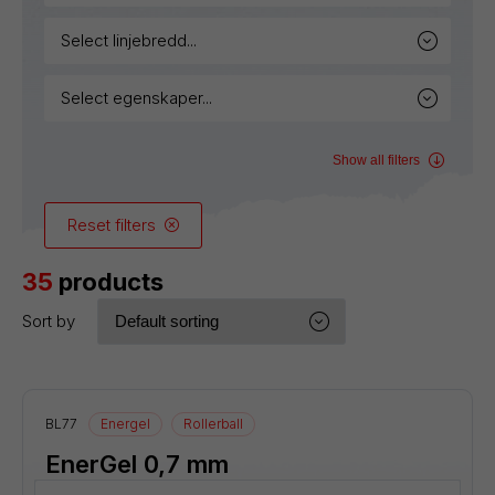
select linjebredd...
select egenskaper...
Show all filters
Reset filters
35
products
Sort by
BL77
Energel
Rollerball
EnerGel 0,7 mm