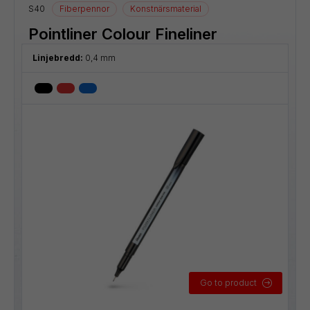
S40
Fiberpennor
Konstnärsmaterial
Pointliner Colour Fineliner
Linjebredd:
0,4 mm
Go to product