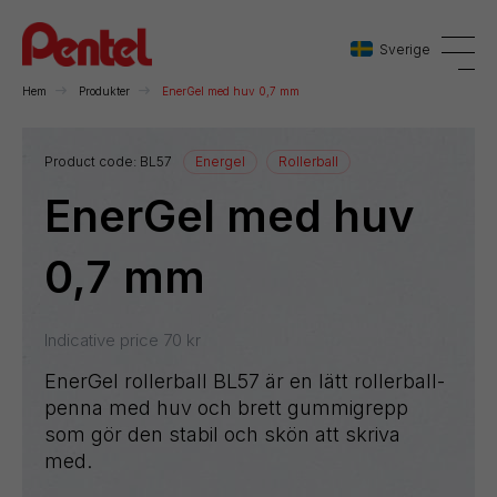
Sverige
Hem
Produkter
EnerGel med huv 0,7 mm
Danmark
Product code:
BL57
Energel
Rollerball
EnerGel med huv
Sverige
Norge
0,7 mm
Indicative price
70
kr
EnerGel rollerball BL57 är en lätt rollerball-
penna med huv och brett gummigrepp
som gör den stabil och skön att skriva
med.