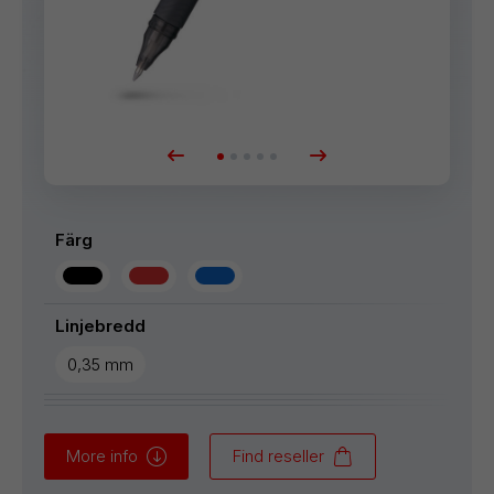
Färg
Linjebredd
0,35 mm
More info
Find reseller