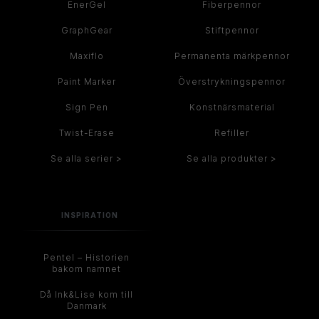
EnerGel
Fiberpennor
GraphGear
Stiftpennor
Maxiflo
Permanenta märkpennor
Paint Marker
Överstrykningspennor
Sign Pen
Konstnärsmaterial
Twist-Erase
Refiller
Se alla serier >
Se alla produkter >
INSPIRATION
Pentel – Historien
bakom namnet
Då Ink&Lise kom till
Danmark