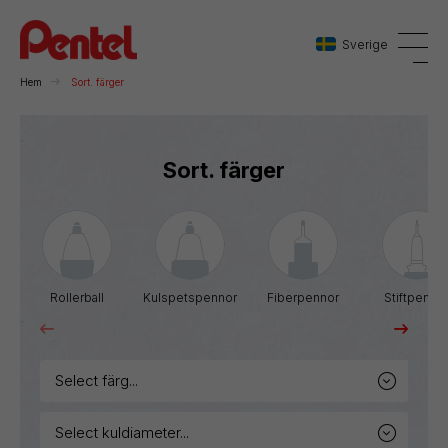
Sverige
Hem
Sort. färger
Danmark
Sort. färger
Sverige
Norge
Rollerball
Kulspetspennor
Fiberpennor
Stiftpenno
select färg...
select kuldiameter...