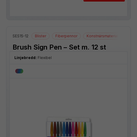
SES15-12
Blister
Fiberpennor
Konstnärsmaterial
Ritma
Brush Sign Pen – Set m. 12 st
Linjebredd:
Flexibel