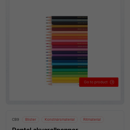
Go to product
CB9
Blister
Konstnärsmaterial
Ritmaterial
Pentel akvarellpennor