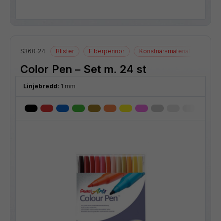
S360-24
Blister
Fiberpennor
Konstnärsmaterial
Ritmat
Color Pen – Set m. 24 st
Linjebredd:
1 mm