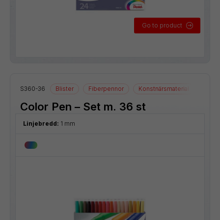
Go to product
S360-36
Blister
Fiberpennor
Konstnärsmaterial
Ritmat
Color Pen – Set m. 36 st
Linjebredd:
1 mm