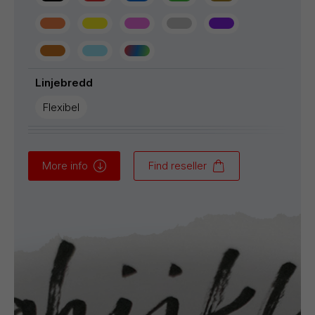
Linjebredd
Flexibel
More info
Find reseller