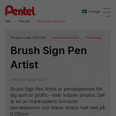
Sverige
Hem
Produkter
Brush Sign Pen Artist
Danmark
Product code:
SESF30C
Konstnärsmaterial
Ritmaterial
Brush Sign Pen
Sverige
Norge
Artist
Indicative price
80
kr
Brush Sign Pen Artist är penselpennan för
dig som är proffs – eller kräsen amatör. Det
är en av marknadens tunnaste
penselpennor och klarar streck helt ned på
0,03mm.