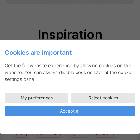
Inspiration
Cookies are important
Get the full website experience by allowing cookies on the
website. You can always disable cookies later at the cookie
settings panel.
My preferences
Reject cookies
Accept all
Blogg
Kreativa idéer
Nyheder
Kreativiteten
Teckn