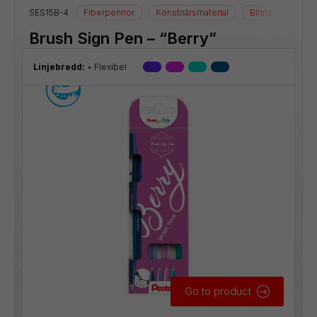
SES15B-4
Fiberpennor
Konstnärsmaterial
Blister
Ritma
Brush Sign Pen – “Berry”
Linjebredd:
Flexibel
Go to product