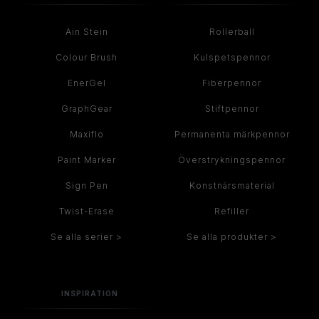
Ain Stein
Rollerball
Colour Brush
Kulspetspennor
EnerGel
Fiberpennor
GraphGear
Stiftpennor
Maxiflo
Permanenta märkpennor
Paint Marker
Överstrykningspennor
Sign Pen
Konstnärsmaterial
Twist-Erase
Refiller
Se alla serier >
Se alla produkter >
INSPIRATION