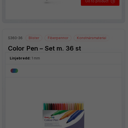
Go to product
S360-36
Blister
Fiberpennor
Konstnärsmaterial
Ritmater
Color Pen – Set m. 36 st
Linjebredd:
1 mm