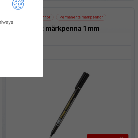
NM470
Fiberpennor
Permanenta märkpennor
 always
Permanent märkpenna 1 mm
Linjebredd:
1 mm