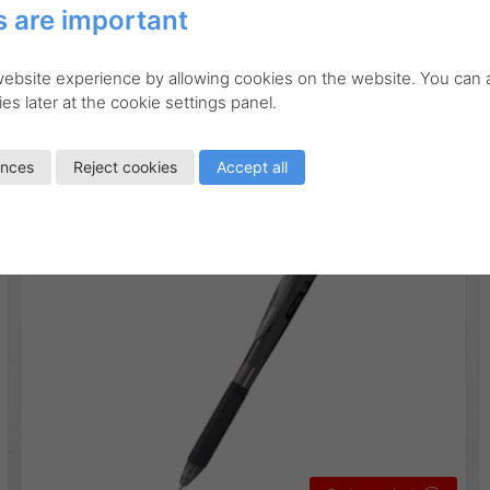
 are important
BK440
Kulspetspennor
 website experience by allowing cookies on the website. You can
WOW! kulspetspenna 1,0 mm
es later at the cookie settings panel.
Linjebredd:
0,5 mm
ences
Reject cookies
Accept all