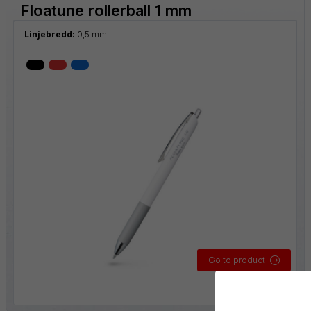
Floatune rollerball 1 mm
Linjebredd:
0,5 mm
Go to product