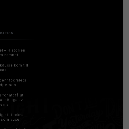
IRATION
el – Historien
m namnet
k&Lise kom till
ark
pennfodralets
dperson
s för att få ut
a möjliga av
ierna
ig att teckna –
 som vuxen