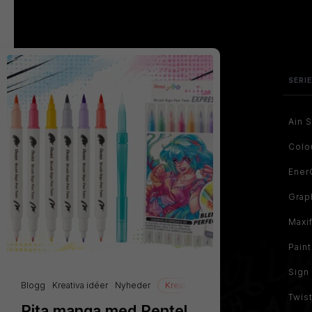
SERI
Ain S
Colo
Ener
Grap
Maxi
Pain
Sign
Blogg
Kreativa idéer
Nyheder
Kreativiteten
Teckning
Twis
Rita manga med Pentel