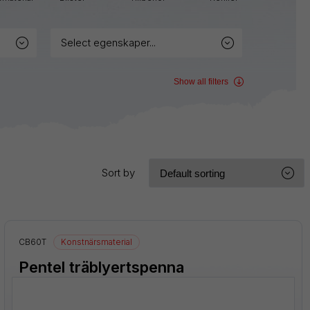
Sign
Pen
select egenskaper...
Twist-
Erase
Show all filters
Wet
Erase
Sort by
CB60T
Konstnärsmaterial
Pentel träblyertspenna