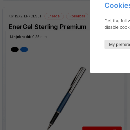
Cookies
K611SX2-LR7CESET
Energel
Rollerball
Get the full
EnerGel Sterling Premium
disable cooki
Linjebredd:
0,35 mm
My prefer