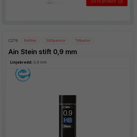
Go to product
ial
C279
Refiller
Stiftpennor
Tillbehör
Ain Stein stift 0,9 mm
Linjebredd:
0,9 mm