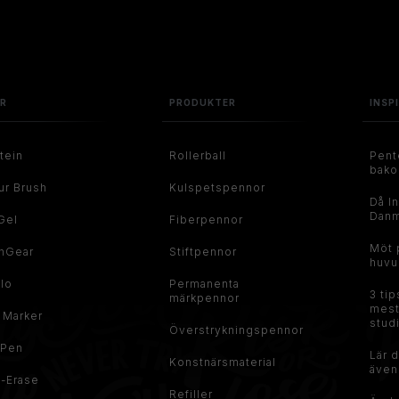
ER
PRODUKTER
INSP
tein
Rollerball
Pent
bako
ur Brush
Kulspetspennor
Då In
Danm
Gel
Fiberpennor
Möt 
hGear
Stiftpennor
huvu
flo
Permanenta
3 tip
märkpennor
mest
t Marker
stud
Överstrykningspennor
 Pen
Lär d
Konstnärsmaterial
även
t-Erase
Refiller