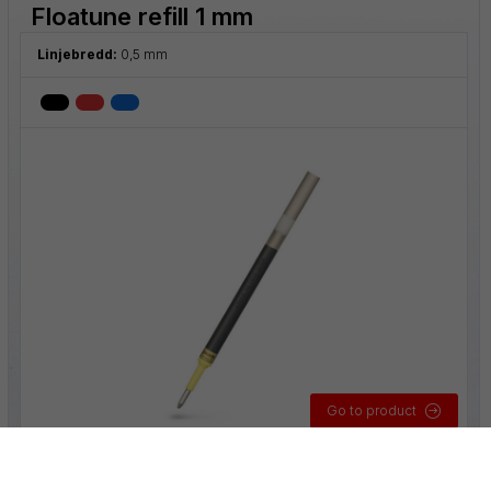
Floatune refill 1 mm
Linjebredd:
0,5 mm
Go to product