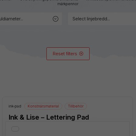
märkpennor
GraphGear
uldiameter...
select linjebredd...
Hybrid
iZee
Reset filters
Mattehop
Alla produkter
ink-pad
Konstnärsmaterial
Tillbehör
Ink & Lise – Lettering Pad