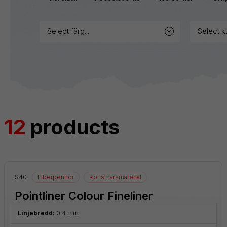
märkpennor
select färg...
select k
Blister
Tillbehör
Refiller
12
products
S40
Fiberpennor
Konstnärsmaterial
Pointliner Colour Fineliner
Linjebredd:
0,4 mm