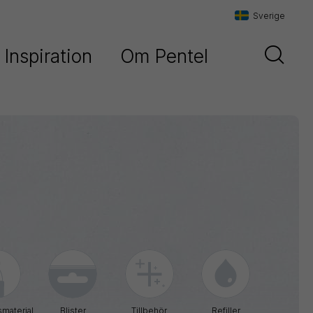
Sverige
Inspiration
Om Pentel
Danmark
t
Vår historia
Sverige
Vår filosofi
Norge
Maxiflo
Kontakta oss
Orenz
Paint
Marker
Pentel
Arts
Pointliner
material
Blister
Tillbehör
Refiller