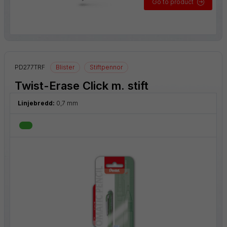
Go to product
PD277TRF
Blister
Stiftpennor
Twist-Erase Click m. stift
Linjebredd:
0,7 mm