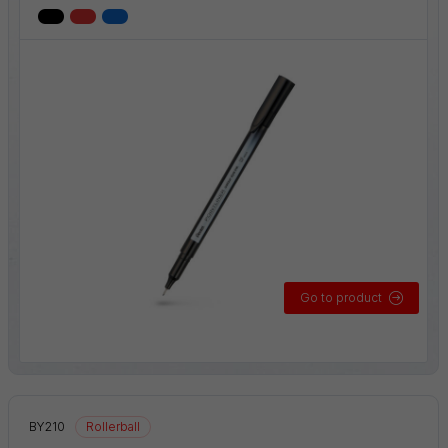
Go to product
BY210
Rollerball