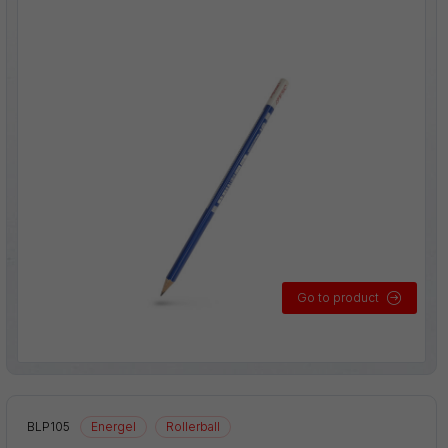
Go to product
BLP105
Energel
Rollerball