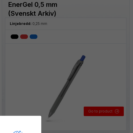
EnerGel 0,5 mm
(Svenskt Arkiv)
Linjebredd:
0,25 mm
Go to product