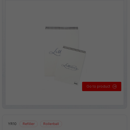
Go to product
YR10
Refiller
Rollerball