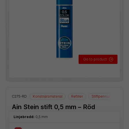
Go to product
C275-RD
Konstnärsmaterial
Refiller
Stiftpennor
Tillbe
Ain Stein stift 0,5 mm – Röd
Linjebredd:
0,5 mm