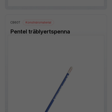
CB60T
Konstnärsmaterial
Pentel träblyertspenna