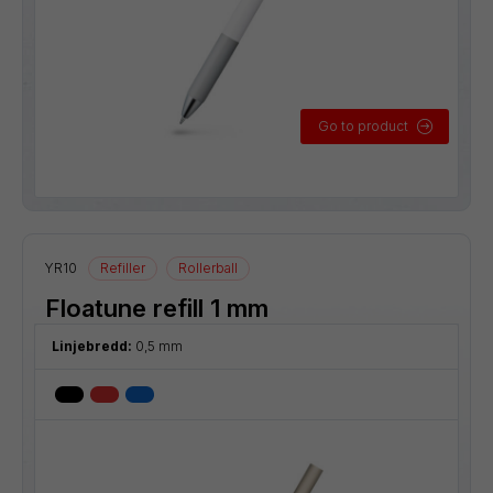
Go to product
YR10
Refiller
Rollerball
Floatune refill 1 mm
Linjebredd:
0,5 mm