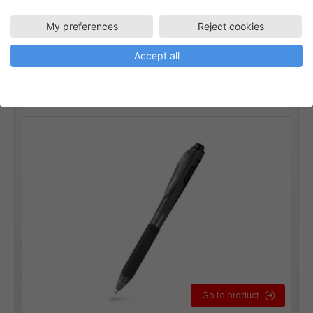
BK440
Kulspetspennor
My preferences
Reject cookies
WOW! kulspetspenna 1,0 mm
Accept all
Linjebredd:
0,5 mm
Go to product