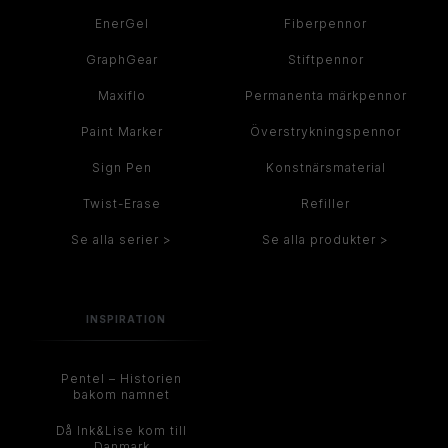
EnerGel
Fiberpennor
GraphGear
Stiftpennor
Maxiflo
Permanenta märkpennor
Paint Marker
Överstrykningspennor
Sign Pen
Konstnärsmaterial
Twist-Erase
Refiller
Se alla serier >
Se alla produkter >
INSPIRATION
Pentel – Historien
bakom namnet
Då Ink&Lise kom till
Danmark