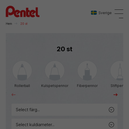
Sverige
Hem
20 st
Danmark
20 st
Sverige
Norge
Rollerball
Kulspetspennor
Fiberpennor
Stiftpenno
select färg...
select kuldiameter...