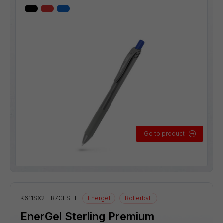
Go to product
K611SX2-LR7CESET
Energel
Rollerball
EnerGel Sterling Premium