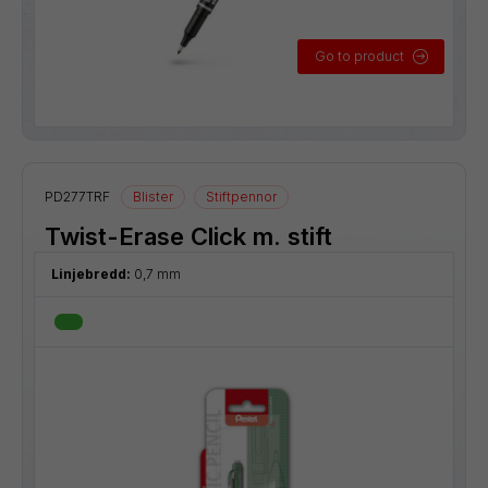
Go to product
PD277TRF
Blister
Stiftpennor
Twist-Erase Click m. stift
Linjebredd:
0,7 mm