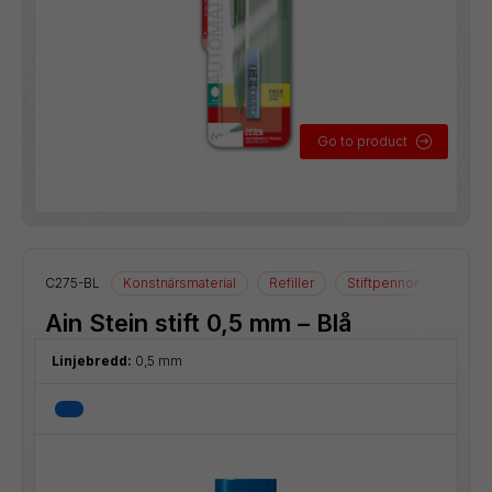
Go to product
C275-BL
Konstnärsmaterial
Refiller
Stiftpennor
Tillbe
Ain Stein stift 0,5 mm – Blå
Linjebredd:
0,5 mm