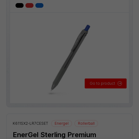
Go to product
K611SX2-LR7CESET
Energel
Rollerball
EnerGel Sterling Premium