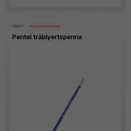
CB60T
Konstnärsmaterial
Pentel träblyertspenna