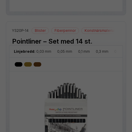
YS20P-14
Blister
Fiberpennor
Konstnärsmaterial
Ritma
Pointliner – Set med 14 st.
Linjebredd:
0,03 mm
0,05 mm
0,1 mm
0,3 mm
0,5 mm