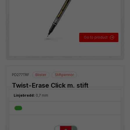
Go to product
PD277TRF
Blister
Stiftpennor
Twist-Erase Click m. stift
Linjebredd:
0,7 mm