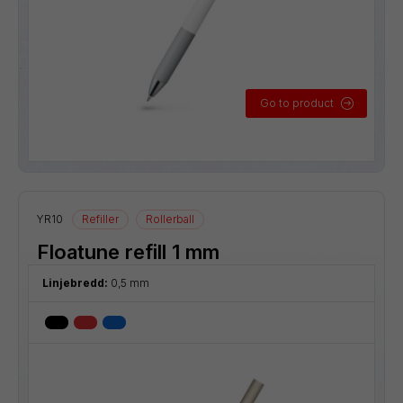
Go to product
YR10
Refiller
Rollerball
Floatune refill 1 mm
Linjebredd:
0,5 mm