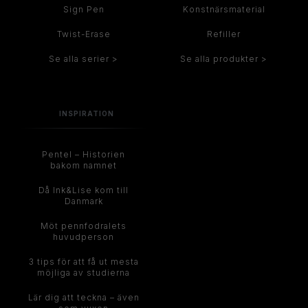
Sign Pen
Konstnärsmaterial
Twist-Erase
Refiller
Se alla serier >
Se alla produkter >
INSPIRATION
Pentel – Historien
bakom namnet
Då Ink&Lise kom till
Danmark
Möt pennfodralets
huvudperson
3 tips för att få ut mesta
möjliga av studierna
Lär dig att teckna – även