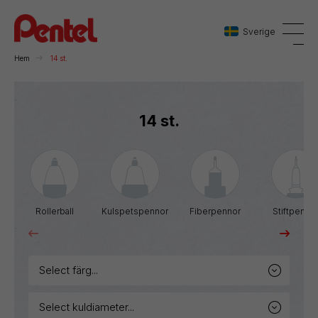
Sverige
Hem
14 st.
Danmark
14 st.
Sverige
Norge
Rollerball
Kulspetspennor
Fiberpennor
Stiftpenno
select färg...
select kuldiameter...