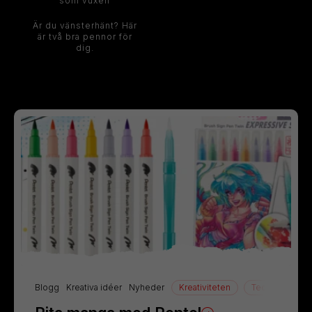
som vuxen
Är du vänsterhänt? Här
är två bra pennor för
dig.
Blogg
Kreativa idéer
Nyheder
Kreativiteten
Teckning