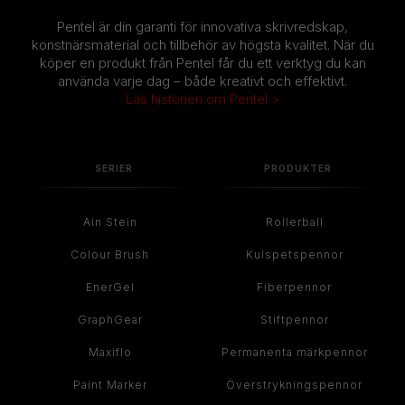
Pentel är din garanti för innovativa skrivredskap,
konstnärsmaterial och tillbehör av högsta kvalitet. När du
köper en produkt från Pentel får du ett verktyg du kan
använda varje dag – både kreativt och effektivt.
Läs historien om Pentel >
SERIER
PRODUKTER
Ain Stein
Rollerball
Colour Brush
Kulspetspennor
EnerGel
Fiberpennor
GraphGear
Stiftpennor
Maxiflo
Permanenta märkpennor
Paint Marker
Överstrykningspennor