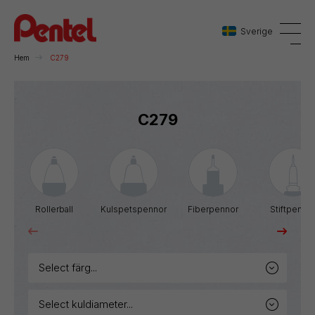
Sverige
Hem
C279
Danmark
C279
Sverige
Norge
Rollerball
Kulspetspennor
Fiberpennor
Stiftpenno
select färg...
select kuldiameter...