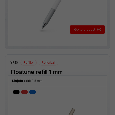
Go to product
YR10
Refiller
Rollerball
Floatune refill 1 mm
Linjebredd:
0,5 mm