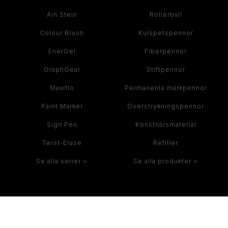
Ain Stein
Rollerball
Colour Brush
Kulspetspennor
EnerGel
Fiberpennor
GraphGear
Stiftpennor
Maxiflo
Permanenta märkpennor
Paint Marker
Överstrykningspennor
Sign Pen
Konstnärsmaterial
Twist-Erase
Refiller
Se alla serier >
Se alla produkter >
INSPIRATION