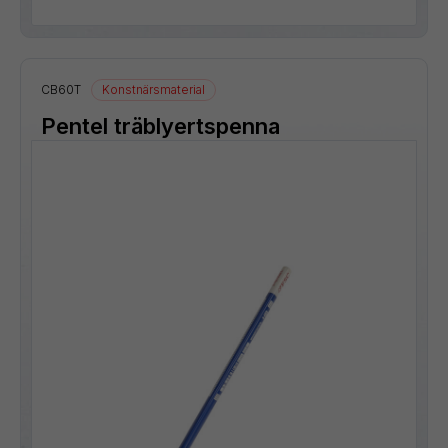
CB60T
Konstnärsmaterial
Pentel träblyertspenna