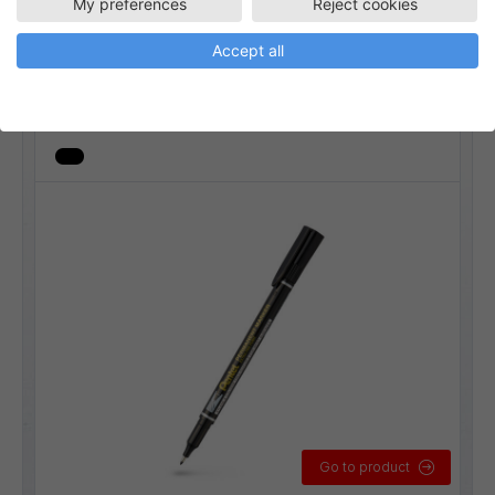
My preferences
Reject cookies
NM470
Fiberpennor
Permanenta märkpennor
Accept all
Permanent märkpenna 1 mm
Linjebredd:
1 mm
Go to product