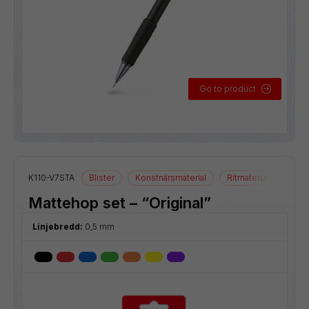
Go to product
K110-V7STA
Blister
Konstnärsmaterial
Ritmaterial
Rolle
Mattehop set – “Original”
Linjebredd:
0,5 mm