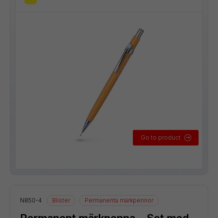
Go to product
N850-4
Blister
Permanenta märkpennor
Permanent märkpenna – Set med