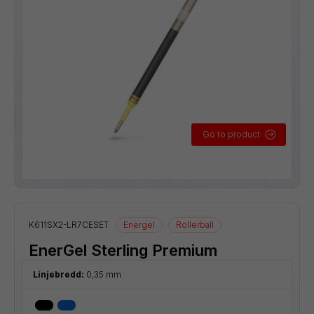
Go to product
K611SX2-LR7CESET
Energel
Rollerball
EnerGel Sterling Premium
Linjebredd:
0,35 mm