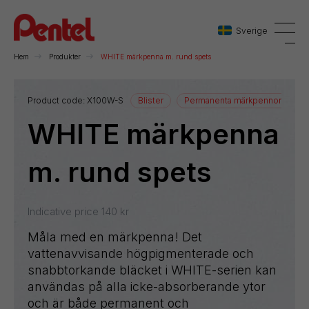
Sverige
Hem
Produkter
WHITE märkpenna m. rund spets
Danmark
Product code:
X100W-S
Blister
Permanenta märkpennor
WHITE märkpenna
Sverige
Norge
m. rund spets
Indicative price
140
kr
Måla med en märkpenna! Det
vattenavvisande högpigmenterade och
snabbtorkande bläcket i WHITE-serien kan
användas på alla icke-absorberande ytor
och är både permanent och