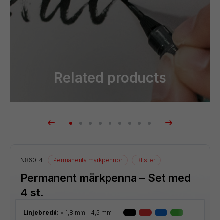
Related products
smaterial
N860-4
Permanenta märkpennor
Blister
Permanent märkpenna – Set med
4 st.
Linjebredd:
1,8 mm - 4,5 mm