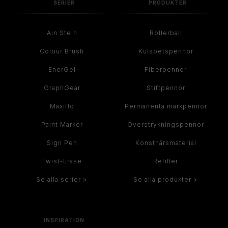
SERIER
PRODUKTER
Ain Stein
Rollerball
Colour Brush
Kulspetspennor
EnerGel
Fiberpennor
GraphGear
Stiftpennor
Maxiflo
Permanenta märkpennor
Paint Marker
Överstrykningspennor
Sign Pen
Konstnärsmaterial
Twist-Erase
Refiller
Se alla serier >
Se alla produkter >
INSPIRATION