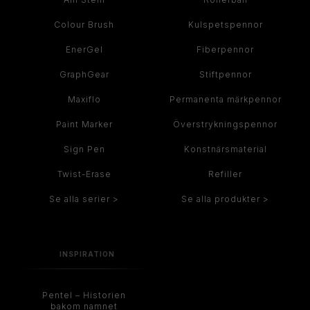
Colour Brush
Kulspetspennor
EnerGel
Fiberpennor
GraphGear
Stiftpennor
Maxiflo
Permanenta märkpennor
Paint Marker
Överstrykningspennor
Sign Pen
Konstnärsmaterial
Twist-Erase
Refiller
Se alla serier >
Se alla produkter >
INSPIRATION
Pentel – Historien
bakom namnet