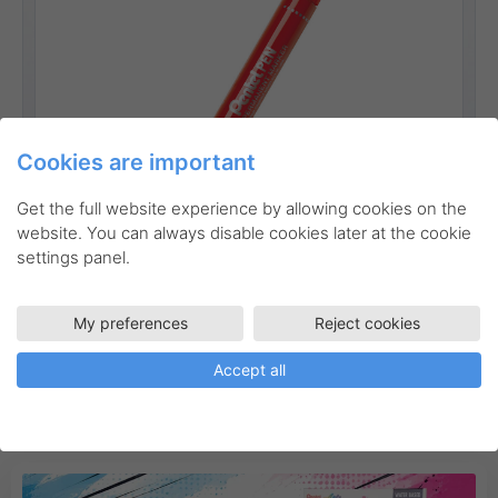
Cookies are important
Get the full website experience by allowing cookies on the
Go to product
website. You can always disable cookies later at the cookie
settings panel.
My preferences
Reject cookies
Accept all
Inspiration