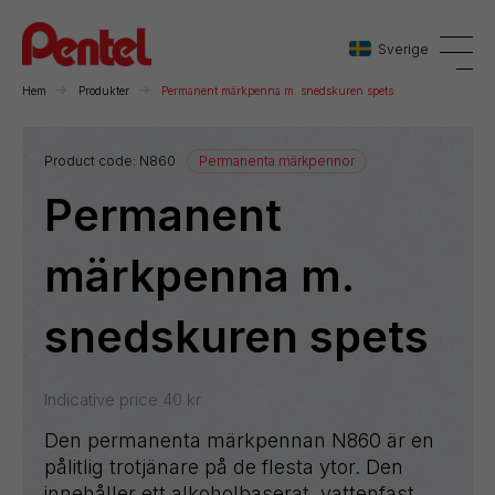
Sverige
Hem
Produkter
Permanent märkpenna m. snedskuren spets
Danmark
Product code:
N860
Permanenta märkpennor
Permanent
Sverige
Norge
märkpenna m.
snedskuren spets
Indicative price
40
kr
Den permanenta märkpennan N860 är en
pålitlig trotjänare på de flesta ytor. Den
innehåller ett alkoholbaserat, vattenfast