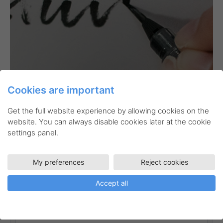
Related products
Cookies are important
Get the full website experience by allowing cookies on the
website. You can always disable cookies later at the cookie
settings panel.
My preferences
Reject cookies
LRP7-B
Energel
Rollerball
EnerGel needlepoint med huv
Accept all
Linjebredd:
0,25 mm