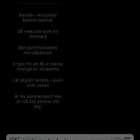
Pentel – Historien
bakom namnet
Då Ink&Lise kom till
Danmark
Möt pennfodralets
huvudperson
3 tips för att få ut mesta
möjliga av studierna
Lär dig att teckna – även
som vuxen
Är du vänsterhänt? Här
är två bra pennor för
dig.