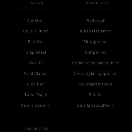
SERIER
PRODUKTER
Ain Stein
Rollerball
Colour Brush
Kulspetspennor
EnerGel
Fiberpennor
GraphGear
Stiftpennor
Maxiflo
Permanenta märkpennor
Paint Marker
Överstrykningspennor
Sign Pen
Konstnärsmaterial
Twist-Erase
Refiller
Se alla serier >
Se alla produkter >
INSPIRATION