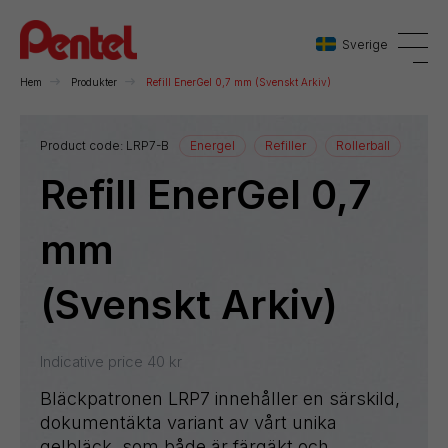
Sverige
Hem
Produkter
Refill EnerGel 0,7 mm (Svenskt Arkiv)
Danmark
Product code:
LRP7-B
Energel
Refiller
Rollerball
Refill EnerGel 0,7
Sverige
Norge
mm
(Svenskt Arkiv)
Indicative price
40
kr
Bläckpatronen LRP7 innehåller en särskild,
dokumentäkta variant av vårt unika
gelbläck, som både är färgäkt och