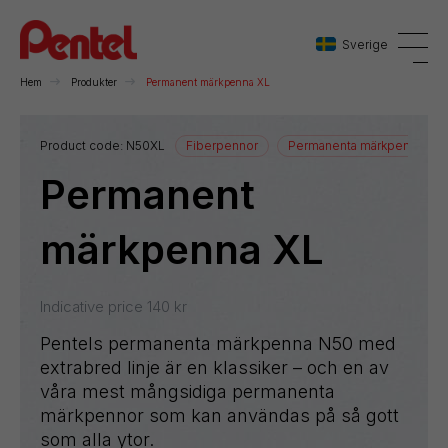
Sverige
Hem
Produkter
Permanent märkpenna XL
Danmark
Product code:
N50XL
Fiberpennor
Permanenta märkpennor
Permanent
Sverige
Norge
märkpenna XL
Indicative price
140
kr
Pentels permanenta märkpenna N50 med
extrabred linje är en klassiker – och en av
våra mest mångsidiga permanenta
märkpennor som kan användas på så gott
som alla ytor.