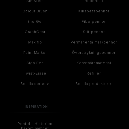
Ain Stein
Rollerball
Colour Brush
Kulspetspennor
EnerGel
Fiberpennor
GraphGear
Stiftpennor
Maxiflo
Permanenta märkpennor
Paint Marker
Överstrykningspennor
Sign Pen
Konstnärsmaterial
Twist-Erase
Refiller
Se alla serier >
Se alla produkter >
INSPIRATION
Pentel – Historien
bakom namnet