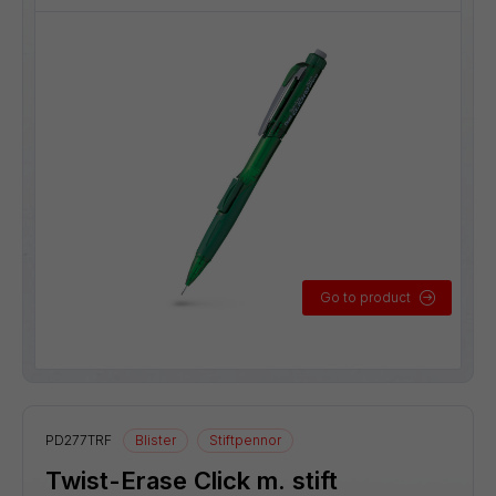
Go to product
PD277TRF
Blister
Stiftpennor
Twist-Erase Click m. stift