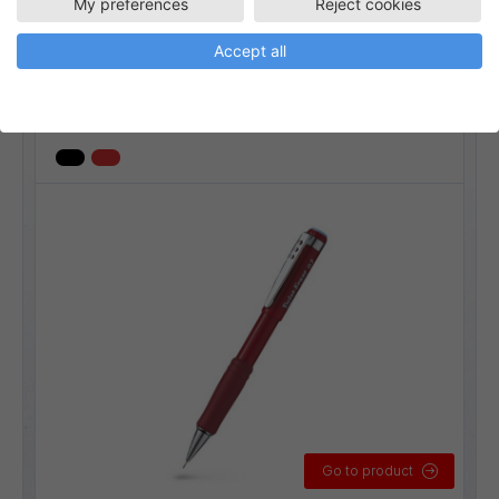
My preferences
Reject cookies
QE517
Stiftpennor
Accept all
Twist-Erase 0,7mm
Linjebredd:
0,7 mm
Go to product