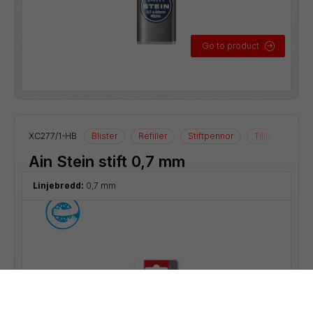
Go to product
XC277/1-HB
Blister
Refiller
Stiftpennor
Tillbehör
Ain Stein stift 0,7 mm
Linjebredd:
0,7 mm