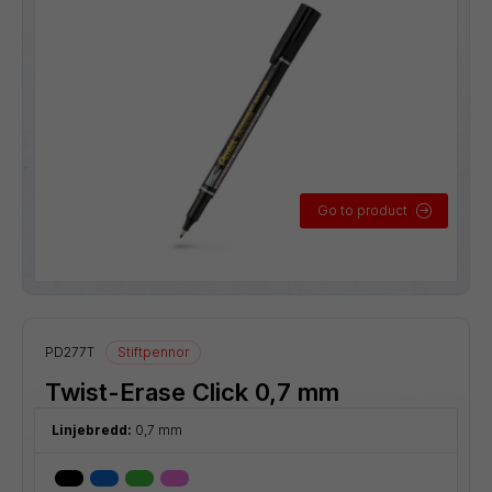
Go to product
PD277T
Stiftpennor
Twist-Erase Click 0,7 mm
Linjebredd:
0,7 mm