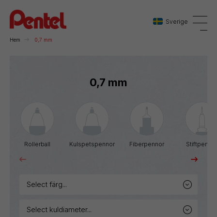
Sverige
Hem
0,7 mm
Danmark
0,7 mm
Sverige
Norge
Rollerball
Kulspetspennor
Fiberpennor
Stiftpenno
select färg...
select kuldiameter...