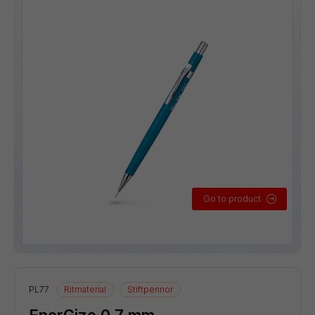
Go to product
PL77
Ritmaterial
Stiftpennor
EnerGize 0,7 mm