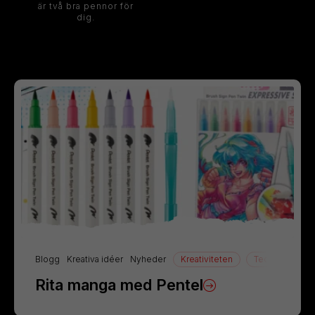
är två bra pennor för
dig.
Blogg
Kreativa idéer
Nyheder
Kreativiteten
Teckning
Rita manga med Pentel