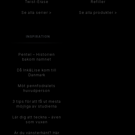
Twist-Erase
Refiller
Se alla serier >
Se alla produkter >
INSPIRATION
Pentel – Historien
bakom namnet
Då Ink&Lise kom till
Danmark
Möt pennfodralets
huvudperson
3 tips för att få ut mesta
möjliga av studierna
Lär dig att teckna – även
som vuxen
Är du vänsterhänt? Här