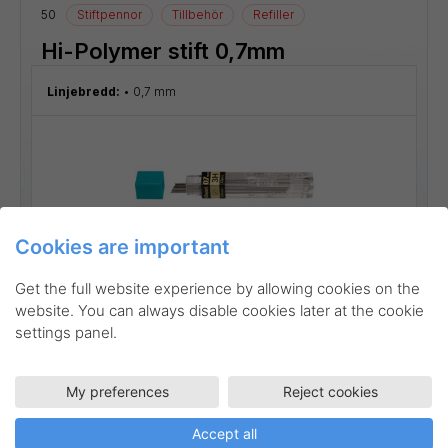
50
Stiftpennor
Tillbehör
Refiller
Hi-Polymer stift 0,7mm
Linjebredd:
0,7 mm
Cookies are important
Get the full website experience by allowing cookies on the
website. You can always disable cookies later at the cookie
settings panel.
My preferences
Reject cookies
Go to product
Accept all