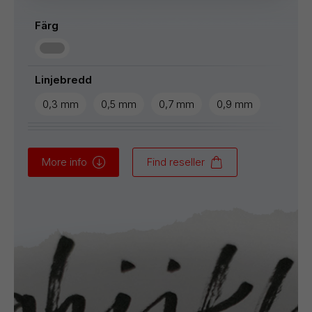
Färg
Linjebredd
0,3 mm
0,5 mm
0,7 mm
0,9 mm
More info
Find reseller