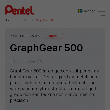
Sverige
Hem
Produkter
GraphGear 500
Danmark
Product code:
PG510
Stiftpennor
GraphGear 500
Sverige
Norge
Indicative price
180
kr
GraphGear 500 är en gedigen stiftpenna av
högsta kvalitet. Den är gjord av metall och
plast – och nästan omöjlig att slita ut. Tack
vare pennans yttre struktur får du ett gott
grepp och kan teckna och skriva med stor
precision.