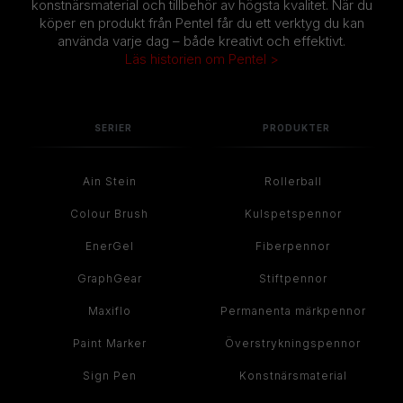
konstnärsmaterial och tillbehör av högsta kvalitet. När du
köper en produkt från Pentel får du ett verktyg du kan
använda varje dag – både kreativt och effektivt.
Läs historien om Pentel >
SERIER
PRODUKTER
Ain Stein
Rollerball
Colour Brush
Kulspetspennor
EnerGel
Fiberpennor
GraphGear
Stiftpennor
Maxiflo
Permanenta märkpennor
Paint Marker
Överstrykningspennor
Sign Pen
Konstnärsmaterial