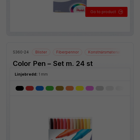
Go to product
S360-24
Blister
Fiberpennor
Konstnärsmaterial
Ritmat
Color Pen – Set m. 24 st
Linjebredd:
1 mm