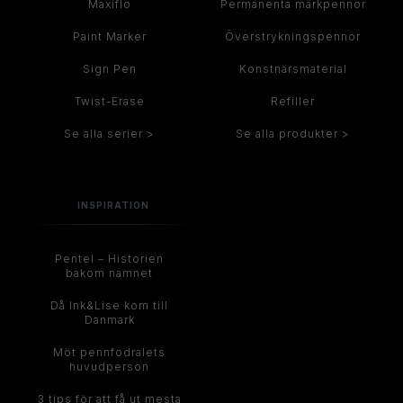
Maxiflo
Permanenta märkpennor
Paint Marker
Överstrykningspennor
Sign Pen
Konstnärsmaterial
Twist-Erase
Refiller
Se alla serier >
Se alla produkter >
INSPIRATION
Pentel – Historien
bakom namnet
Då Ink&Lise kom till
Danmark
Möt pennfodralets
huvudperson
3 tips för att få ut mesta