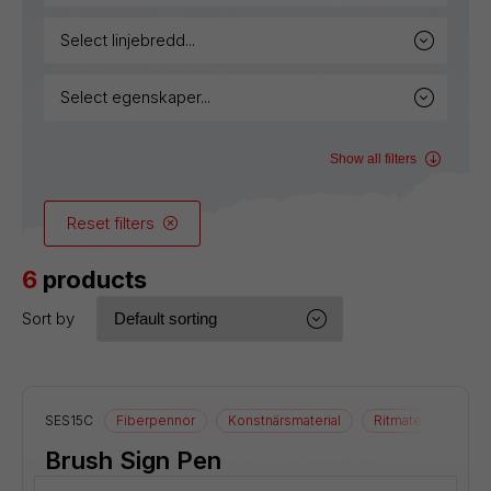
select linjebredd...
select egenskaper...
Show all filters
Reset filters
6
products
Sort by
SES15C
Fiberpennor
Konstnärsmaterial
Ritmaterial
Brush Sign Pen