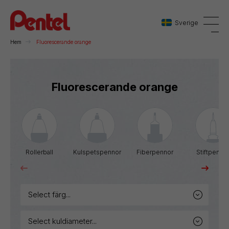
Sverige
Hem
Fluorescerande orange
Danmark
Fluorescerande orange
Sverige
Norge
Rollerball
Kulspetspennor
Fiberpennor
Stiftpenno
select färg...
select kuldiameter...