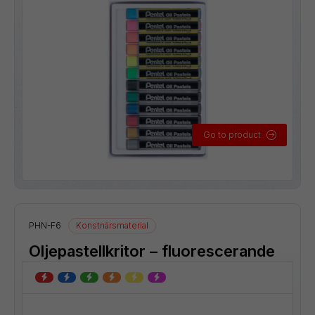
Go to product
PHN-F6
Konstnärsmaterial
Oljepastellkritor – fluorescerande