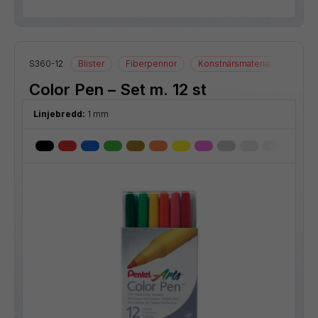
S360-12
Blister
Fiberpennor
Konstnärsmaterial
Ritmat
Color Pen – Set m. 12 st
Linjebredd:
1 mm