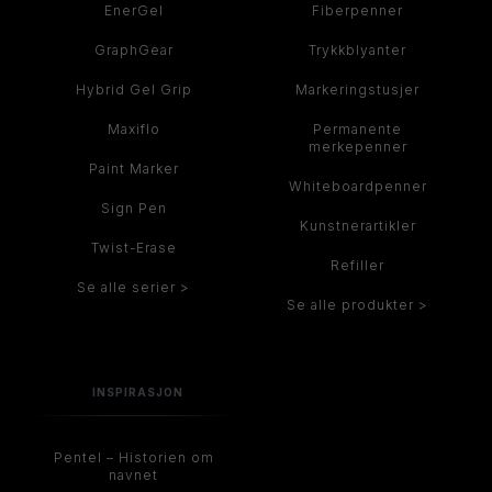
EnerGel
Fiberpenner
GraphGear
Trykkblyanter
Hybrid Gel Grip
Markeringstusjer
Maxiflo
Permanente
merkepenner
Paint Marker
Whiteboardpenner
Sign Pen
Kunstnerartikler
Twist-Erase
Refiller
Se alle serier >
Se alle produkter >
INSPIRASJON
Pentel – Historien om
navnet