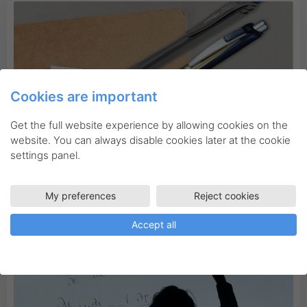
Cookies are important
Get the full website experience by allowing cookies on the
website. You can always disable cookies later at the cookie
settings panel.
Blog
Kontoret
Nyheder
1300 meters skrivelængde!
My preferences
Reject cookies
Accept all