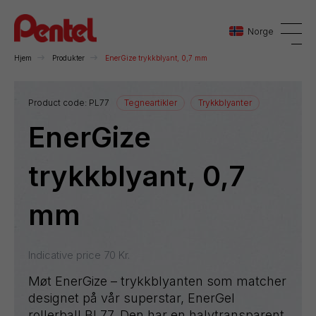
Norge
Hjem
Produkter
EnerGize trykkblyant, 0,7 mm
Danmark
Product code:
PL77
Tegneartikler
Trykkblyanter
EnerGize
Sverige
Norge
trykkblyant, 0,7
mm
Indicative price
70
Kr.
Møt EnerGize – trykkblyanten som matcher
designet på vår superstar, EnerGel
rollerball BL77. Den har en halvtransparent