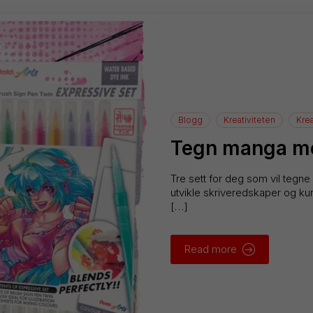
Blogg
Kreativiteten
Krea
Tegn manga me
Tre sett for deg som vil tegne
utvikle skriveredskaper og kuns
[…]
Read more