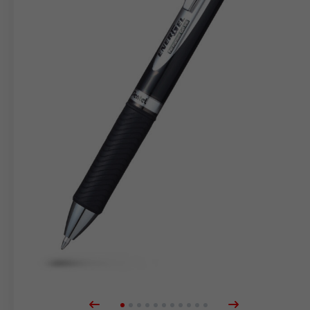
merkepenner
Blister
Tilbehør
Refiller