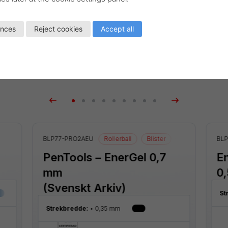
ences
Reject cookies
Accept all
Related products
BLP77-PRO2AEU
Rollerball
Blister
EnerGel
BLP
PenTools – EnerGel 0,7
E
mm
0
(Svenskt Arkiv)
St
Strekbredde:
0,35 mm