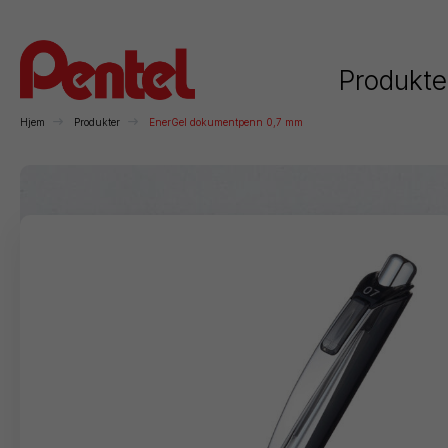
Produkte
Hjem
Produkter
EnerGel dokumentpenn 0,7 mm
Kategorier
Rollerball
Kulepenner
Trykkblyanter
Mar
Permanente
Whiteboard
Kunstnerartikler
F