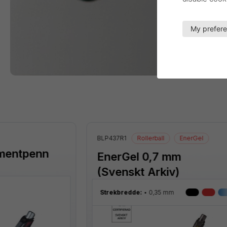
My prefer
BLP437R1
Rollerball
EnerGel
mentpenn
EnerGel 0,7 mm
(Svenskt Arkiv)
Strekbredde:
0,35 mm