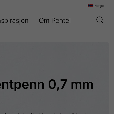
Norge
nspirasjon
Om Pentel
Danmark
Historien om Pentel
Sverige
Vår filosofi
Norge
Maxiflo
Kontakt oss
Orenz
entpenn 0,7 mm
Paint
Marker
Pentel
Arts
Pointliner