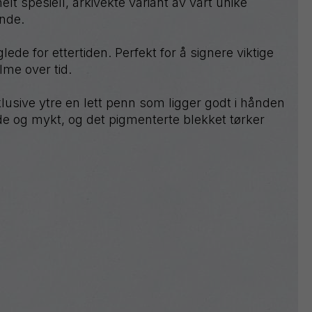
 spesiell, arkivekte variant av vårt unike
Sign
nde.
Pen
Tradio
ede for ettertiden. Perfekt for å signere viktige
Twist-
me over tid.
Erase
Wet
klusive ytre en lett penn som ligger godt i hånden
Erase
e og mykt, og det pigmenterte blekket tørker