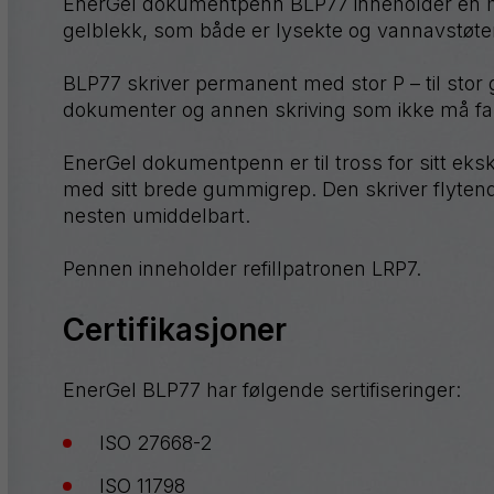
EnerGel dokumentpenn BLP77 inneholder en helt
GraphGear
gelblekk, som både er lysekte og vannavstøte
Handy-
line
BLP77 skriver permanent med stor P – til stor gl
S
dokumenter og annen skriving som ikke må fal
Hybrid
EnerGel dokumentpenn er til tross for sitt eks
iZee
med sitt brede gummigrep. Den skriver flytend
Mattehop
nesten umiddelbart.
Pennen inneholder refillpatronen LRP7.
Certifikasjoner
Se alle produktene
EnerGel BLP77 har følgende sertifiseringer:
ISO 27668-2
ISO 11798