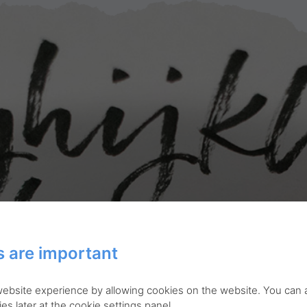
 are important
 website experience by allowing cookies on the website. You can
es later at the cookie settings panel.