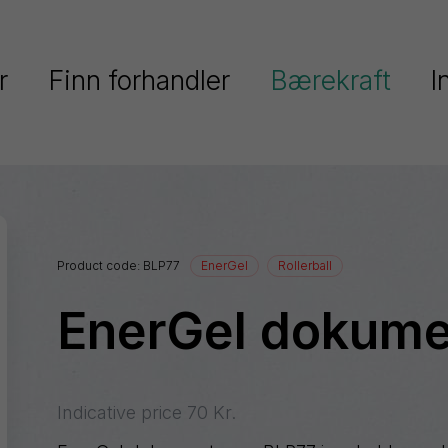
r
Finn forhandler
Bærekraft
I
Pentel fokuserer på bærekraft
Serier
Pentels miljøpolitikk
Ain
Pentel og FNs verdensmål
Stein
Product code:
BLP77
EnerGel
Rollerball
Colour
Resirkulert plast
Brush
EnerGel dokum
keringstusjer
EnerGel
Dokumentasjon
EnerGize
Floatune
Indicative price
70
Kr.
iberpenner