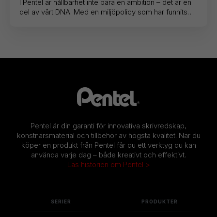
I Pentel är hållbarhet inte bara en ambition – det är en
del av vårt DNA. Med en miljöpolicy som har funnits
sedan 1996 och ett starkt engagemang för FN...
Pentel är din garanti för innovativa skrivredskap,
konstnärsmaterial och tillbehör av högsta kvalitet. När du
köper en produkt från Pentel får du ett verktyg du kan
använda varje dag – både kreativt och effektivt.
Läs historien om Pentel >
SERIER
PRODUKTER