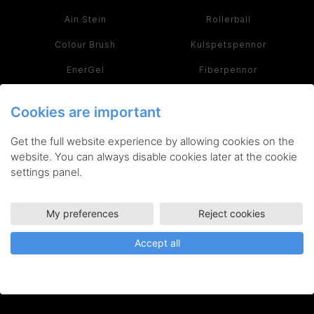
Ain Stein
Rollerball
Colour Brush
Kulspetspennor
EnerGel
Fiberpennor
GraphGear
Stiftpennor
Cookies are important
Maxiflo
Permanenta märkpennor
Get the full website experience by allowing cookies on the
Paint Marker
Överstrykningspennor
website. You can always disable cookies later at the cookie
settings panel.
Sign Pen
Konstnärsmaterial
Twist-Erase
Refiller
My preferences
Reject cookies
Se alla serier >
Se alla produkter >
Accept all
INSPIRATION