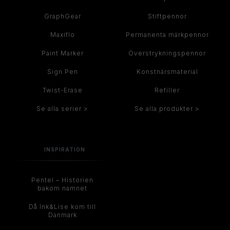
GraphGear
Stiftpennor
Maxiflo
Permanenta märkpennor
Paint Marker
Överstrykningspennor
Sign Pen
Konstnärsmaterial
Twist-Erase
Refiller
Se alla serier >
Se alla produkter >
INSPIRATION
Pentel – Historien
bakom namnet
Då Ink&Lise kom till
Danmark