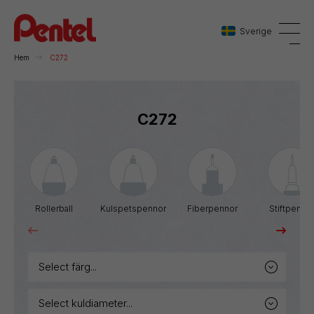
Sverige
Hem
C272
Danmark
C272
Sverige
Norge
Rollerball
Kulspetspennor
Fiberpennor
Stiftpenno
select färg...
select kuldiameter...