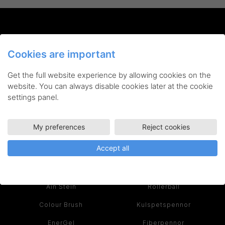
Cookies are important
Get the full website experience by allowing cookies on the
Pentel är din garanti för innovativa skrivredskap,
website. You can always disable cookies later at the cookie
konstnärsmaterial och tillbehör av högsta kvalitet. När du
settings panel.
köper en produkt från Pentel får du ett verktyg du kan
använda varje dag – både kreativt och effektivt.
Läs historien om Pentel >
My preferences
Reject cookies
Accept all
SERIER
PRODUKTER
Ain Stein
Rollerball
Colour Brush
Kulspetspennor
EnerGel
Fiberpennor