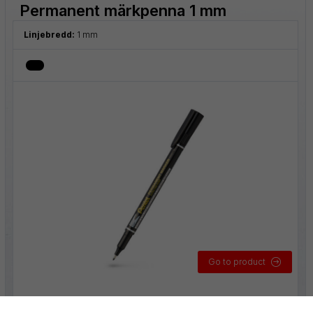
Permanent märkpenna 1 mm
Linjebredd:
1 mm
Go to product