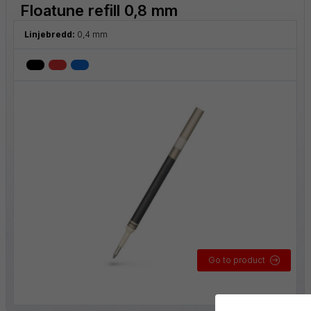
Floatune refill 0,8 mm
Linjebredd:
0,4 mm
Go to product