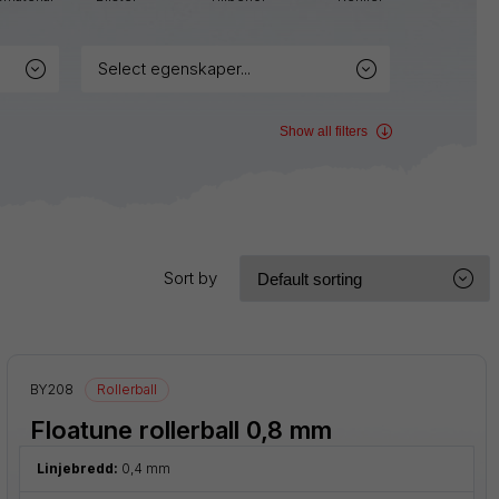
Sign
Pen
select egenskaper...
Twist-
Erase
Show all filters
Wet
Erase
Sort by
BY208
Rollerball
Floatune rollerball 0,8 mm
Linjebredd:
0,4 mm