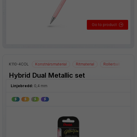
Go to product
K110-4COL
Konstnärsmaterial
Ritmaterial
Rollerball
Hybrid Dual Metallic set
Linjebredd:
0,4 mm