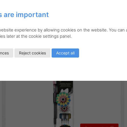
 are important
K110-4XZ
Konstnärsmaterial
Ritmaterial
Rollerball
Hybrid Dual Metallic set
 website experience by allowing cookies on the website. You can
es later at the cookie settings panel.
Linjebredd:
0,4 mm
ences
Reject cookies
Accept all