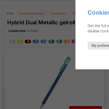
Cookies
K110
Konstnärsmaterial
Ritmaterial
Rollerball
Hybrid Dual Metallic gelroller
Get the full
disable cooki
Linjebredd:
0,4 mm
My prefer