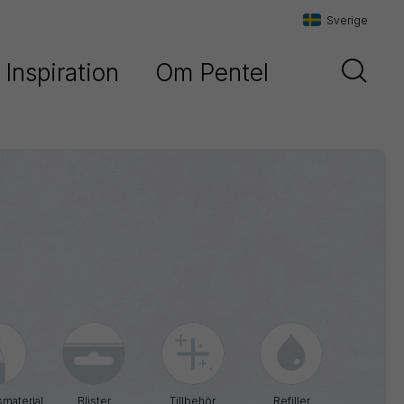
Sverige
Inspiration
Om Pentel
Danmark
t
Vår historia
Sverige
Vår filosofi
Norge
Maxiflo
Kontakta oss
Orenz
Paint
Marker
Pentel
Arts
Pointliner
material
Blister
Tillbehör
Refiller