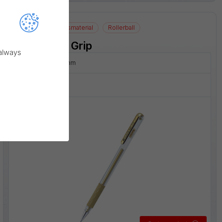
K118M
Konstnärsmaterial
Rollerball
Hybrid Gel Grip
 always
Linjebredd:
0,4 mm