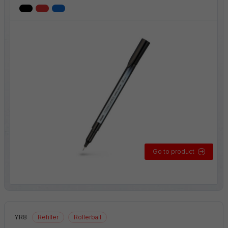
Go to product
YR8
Refiller
Rollerball