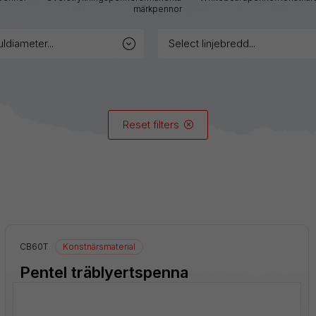
märkpennor
GraphGear
uldiameter...
select linjebredd...
Hybrid
iZee
Reset filters
Mattehop
Alla produkter
CB60T
Konstnärsmaterial
Pentel träblyertspenna