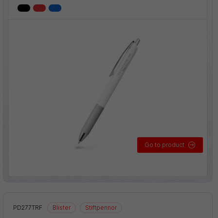
Go to product
PD277TRF
Blister
Stiftpennor