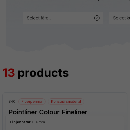
märkpennor
select färg...
select k
Blister
Tillbehör
Refiller
13
products
S40
Fiberpennor
Konstnärsmaterial
Pointliner Colour Fineliner
Linjebredd:
0,4 mm