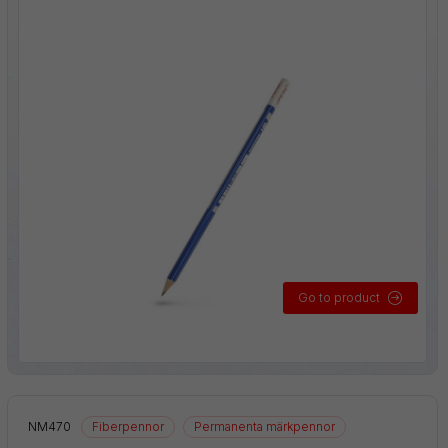
Go to product
NM470
Fiberpennor
Permanenta märkpennor