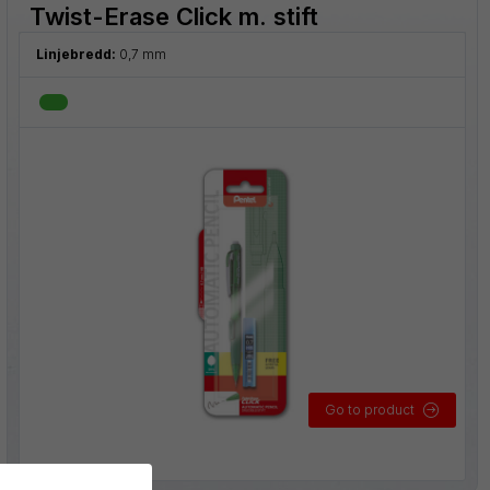
Twist-Erase Click m. stift
Linjebredd:
0,7 mm
Go to product