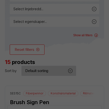
select linjebredd...
select egenskaper...
Show all filters
Reset filters
15
products
Sort by
SES15C
Fiberpennor
Konstnärsmaterial
Ritmaterial
Brush Sign Pen