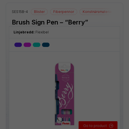
SES15B-4
Blister
Fiberpennor
Konstnärsmaterial
Ritma
Brush Sign Pen – “Berry”
Linjebredd:
Flexibel
Go to product