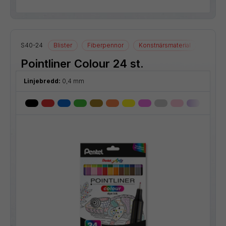
S40-24
Blister
Fiberpennor
Konstnärsmaterial
Ritmate
Pointliner Colour 24 st.
Linjebredd:
0,4 mm