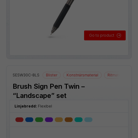
Go to product
SESW30C-8LS
Blister
Konstnärsmaterial
Ritmaterial
Brush Sign Pen Twin –
“Landscape” set
Linjebredd:
Flexibel