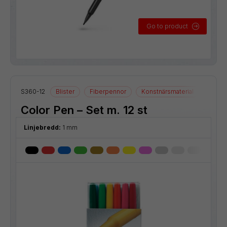
Go to product
S360-12
Blister
Fiberpennor
Konstnärsmaterial
Ritmat
Color Pen – Set m. 12 st
Linjebredd:
1 mm