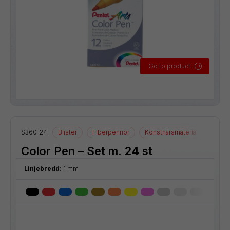
Go to product
S360-24
Blister
Fiberpennor
Konstnärsmaterial
Ritmat
Color Pen – Set m. 24 st
Linjebredd:
1 mm