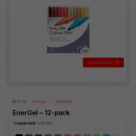
Go to product
BL77-12
Energel
Rollerball
EnerGel – 12-pack
Linjebredd:
0,35 mm