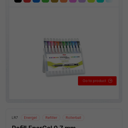
Go to product
LR7
Energel
Refiller
Rollerball
Refill EnerGel 0,7 mm