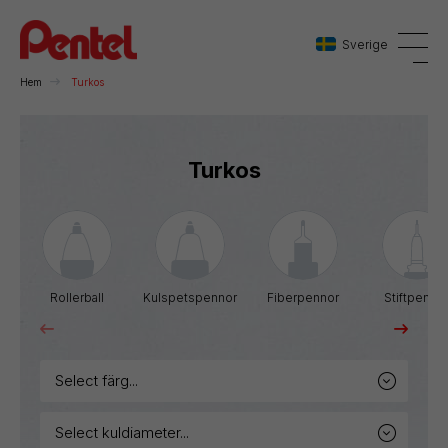
Sverige
Hem
Turkos
Danmark
Turkos
Sverige
Norge
Rollerball
Kulspetspennor
Fiberpennor
Stiftpenno
select färg...
select kuldiameter...