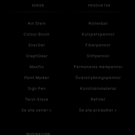
SERIER
PRODUKTER
Ain Stein
Rollerball
Colour Brush
Kulspetspennor
EnerGel
Fiberpennor
GraphGear
Stiftpennor
Maxiflo
Permanenta märkpennor
Paint Marker
Överstrykningspennor
Sign Pen
Konstnärsmaterial
Twist-Erase
Refiller
Se alla serier >
Se alla produkter >
INSPIRATION