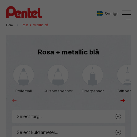
Sverige
Hem
Rosa + metallic blå
Danmark
Rosa + metallic blå
Sverige
Norge
Rollerball
Kulspetspennor
Fiberpennor
Stiftpenno
select färg...
select kuldiameter...