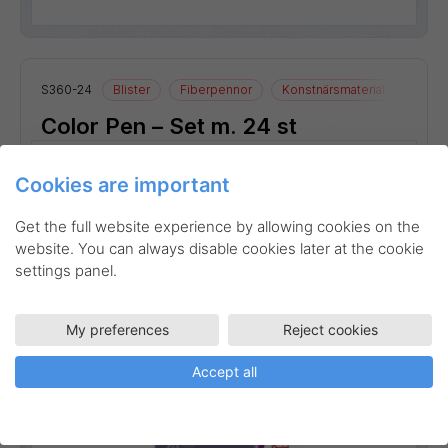
S360-24
Blister
Fiberpennor
Konstnärsmaterial
Ritmat
Color Pen – Set m. 24 st
Linjebredd:
1 mm
Cookies are important
Get the full website experience by allowing cookies on the
website. You can always disable cookies later at the cookie
settings panel.
My preferences
Reject cookies
Accept all