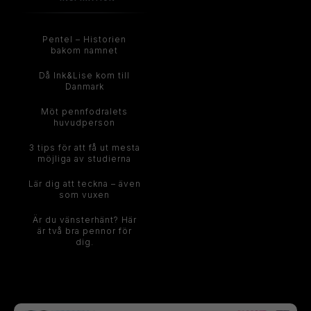
Pentel – Historien
bakom namnet
Då Ink&Lise kom till
Danmark
Möt pennfodralets
huvudperson
3 tips för att få ut mesta
möjliga av studierna
Lär dig att teckna – även
som vuxen
Är du vänsterhänt? Här
är två bra pennor för
dig.