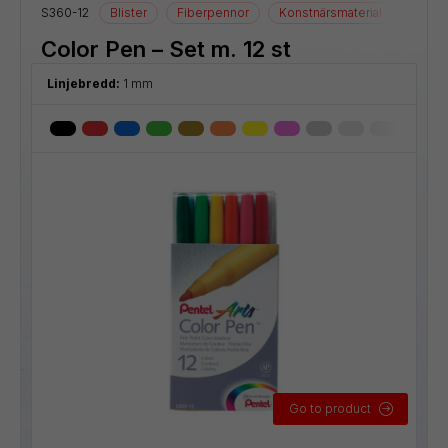
S360-12
Blister
Fiberpennor
Konstnärsmaterial
Ritmat
Color Pen – Set m. 12 st
Linjebredd:
1 mm
Go to product