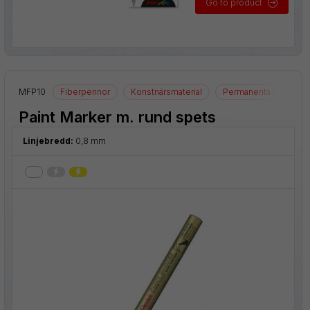
Go to product
MFP10
Fiberpennor
Konstnärsmaterial
Permanenta märkpen
Paint Marker m. rund spets
Linjebredd:
0,8 mm