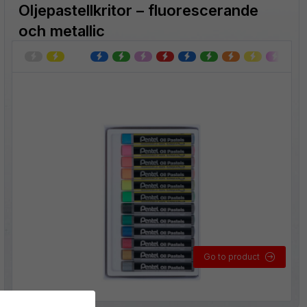
Oljepastellkritor – fluorescerande
och metallic
Go to product