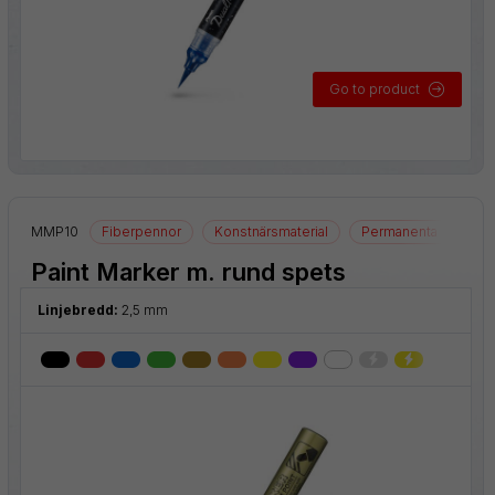
Go to product
nor
MMP10
Fiberpennor
Konstnärsmaterial
Permanenta märkpen
Paint Marker m. rund spets
Linjebredd:
2,5 mm