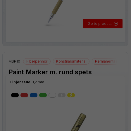
Go to product
MSP10
Fiberpennor
Konstnärsmaterial
Permanenta märkpen
Paint Marker m. rund spets
Linjebredd:
1,2 mm