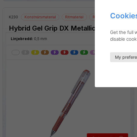
Cookies
K230
Konstnärsmaterial
Ritmaterial
Rollerball
Hybrid Gel Grip DX Metallic
Get the full
disable cooki
Linjebredd:
0,5 mm
My prefer