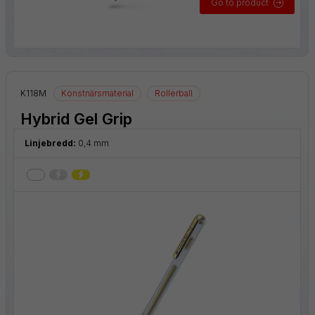
Go to product
K118M
Konstnärsmaterial
Rollerball
Hybrid Gel Grip
Linjebredd:
0,4 mm