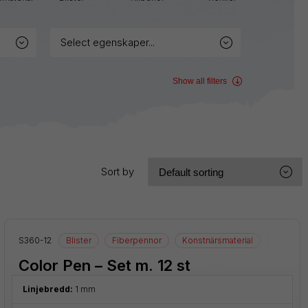
Sign
Pen
select egenskaper...
Twist-
Erase
Show all filters
Wet
Erase
Sort by
S360-12
Blister
Fiberpennor
Konstnärsmaterial
Ritmateri
Color Pen – Set m. 12 st
Linjebredd:
1 mm