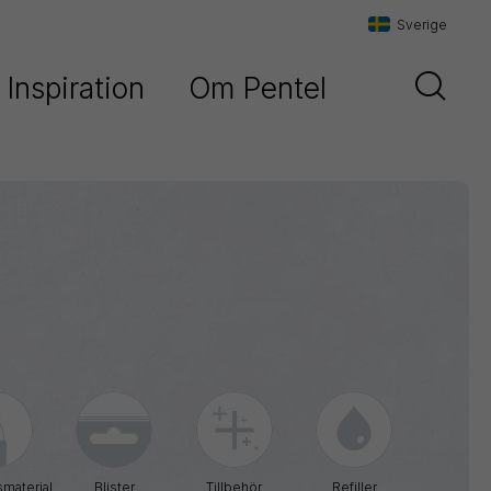
Sverige
Inspiration
Om Pentel
Danmark
t
Vår historia
Sverige
Vår filosofi
Norge
Maxiflo
Kontakta oss
Orenz
Paint
Marker
Pentel
Arts
Pointliner
material
Blister
Tillbehör
Refiller