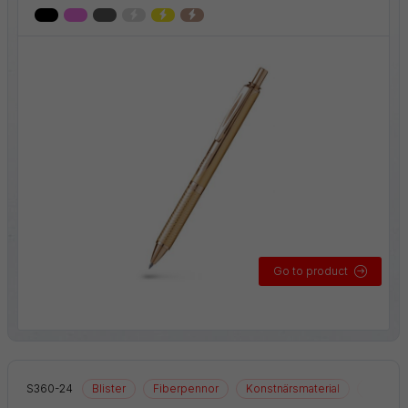
Go to product
S360-24
Blister
Fiberpennor
Konstnärsmaterial
Ritmater