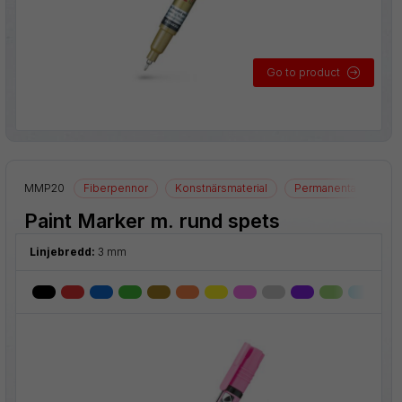
Go to product
nor
MMP20
Fiberpennor
Konstnärsmaterial
Permanenta märkpe
Paint Marker m. rund spets
Linjebredd:
3 mm