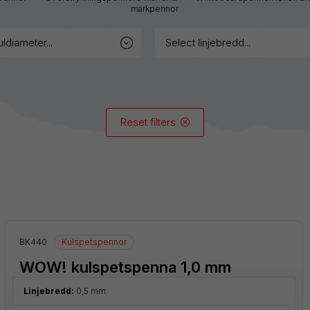
märkpennor
GraphGear
uldiameter...
select linjebredd...
Hybrid
iZee
Reset filters
Mattehop
Alla produkter
BK440
Kulspetspennor
WOW! kulspetspenna 1,0 mm
Linjebredd:
0,5 mm