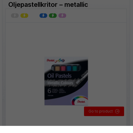
Oljepastellkritor – metallic
Go to product