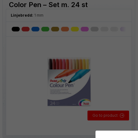
Color Pen – Set m. 24 st
Linjebredd:
1 mm
Go to product