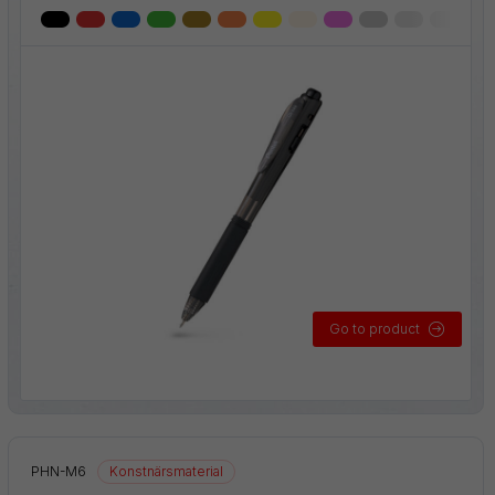
Go to product
ial
PHN-M6
Konstnärsmaterial