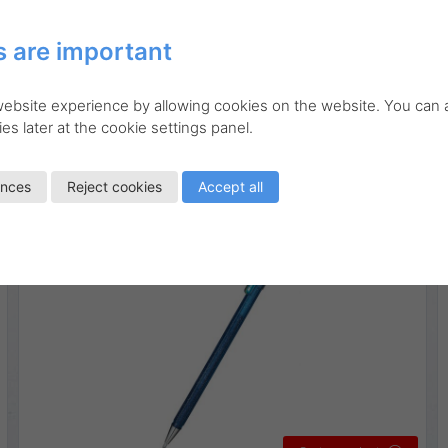
 are important
K110
Konstnärsmaterial
Ritmaterial
Rollerball
Hybrid Dual Metallic gelroller
 website experience by allowing cookies on the website. You can
es later at the cookie settings panel.
Linjebredd:
0,4 mm
ences
Reject cookies
Accept all