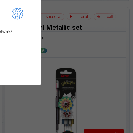
K110-4XZ
Konstnärsmaterial
Ritmaterial
Rollerball
Hybrid Dual Metallic set
 always
Linjebredd:
0,4 mm