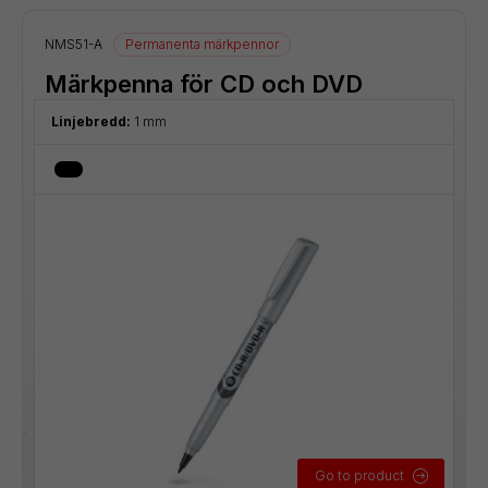
NMS51-A
Permanenta märkpennor
Märkpenna för CD och DVD
Linjebredd:
1 mm
Go to product