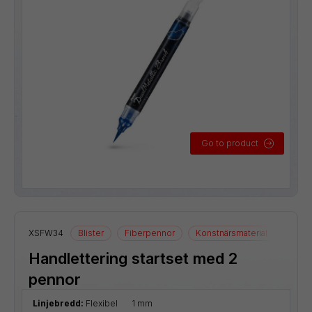
Go to product
XSFW34
Blister
Fiberpennor
Konstnärsmaterial
Handlettering startset med 2
pennor
Linjebredd:
Flexibel
1 mm