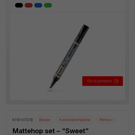
Go to product
K110-V7STB
Blister
Konstnärsmaterial
Ritmaterial
Rolle
Mattehop set – “Sweet”