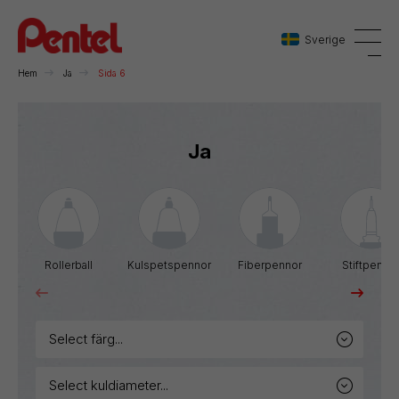
Sverige
Hem
Ja
Sida 6
Danmark
Ja
Sverige
Norge
Rollerball
Kulspetspennor
Fiberpennor
Stiftpenno
select färg...
select kuldiameter...