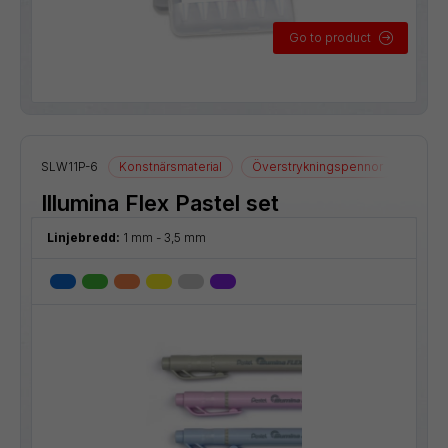
Go to product
SLW11P-6
Konstnärsmaterial
Överstrykningspennor
Illumina Flex Pastel set
Linjebredd:
1 mm - 3,5 mm