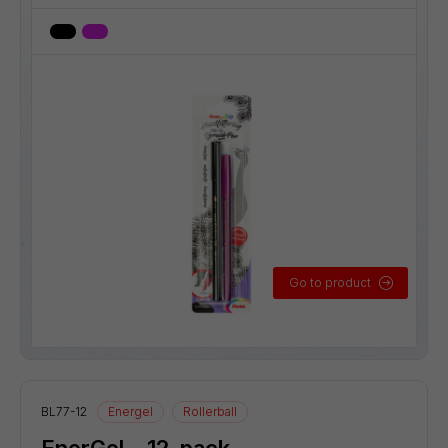
Go to product
BL77-12
Energel
Rollerball
EnerGel – 12-pack