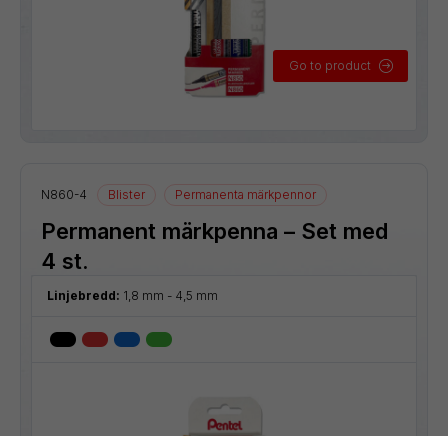
Go to product
N860-4
Blister
Permanenta märkpennor
Permanent märkpenna – Set med
4 st.
Linjebredd:
1,8 mm - 4,5 mm