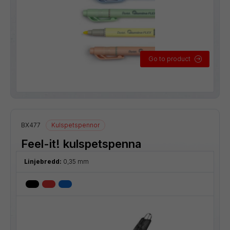
Go to product
BX477
Kulspetspennor
Feel-it! kulspetspenna
Linjebredd:
0,35 mm