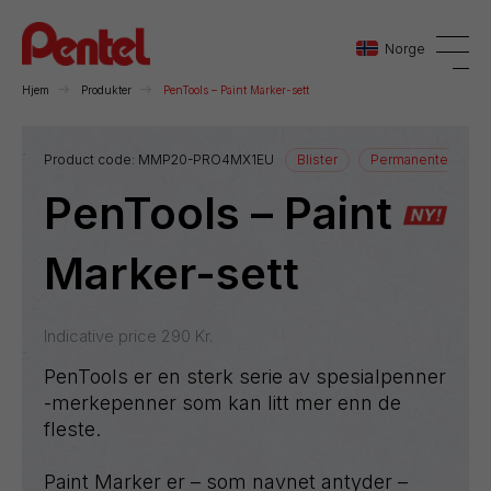
Norge
Hjem
Produkter
PenTools – Paint Marker-sett
Danmark
Product code:
MMP20-PRO4MX1EU
Blister
Permanente merk
PenTools – Paint
Sverige
Norge
Marker-sett
Indicative price
290
Kr.
PenTools er en sterk serie av spesialpenner
-merkepenner som kan litt mer enn de
fleste.
Paint Marker er – som navnet antyder –