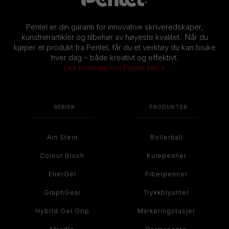
Pentel er din garanti for innovative skriveredskaper,
kunstnerartikler og tilbehør av høyeste kvalitet. Når du
kjøper et produkt fra Pentel, får du et verktøy du kan bruke
hver dag – både kreativt og effektivt.
Les historien om Pentel her >
SERIER
PRODUKTER
Ain Stein
Rollerball
Colour Brush
Kulepenner
EnerGel
Fiberpenner
GraphGear
Trykkblyanter
Hybrid Gel Grip
Markeringstusjer