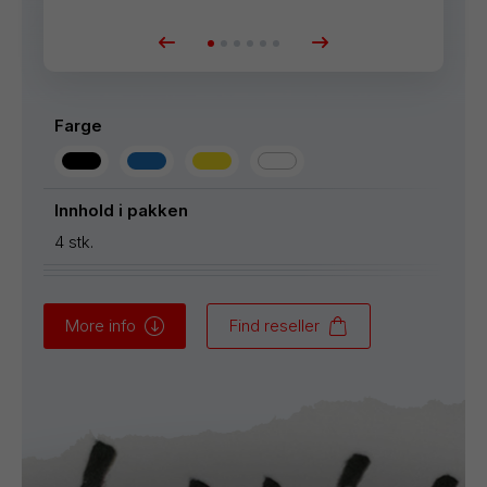
Farge
Innhold i pakken
4 stk.
More info
Find reseller