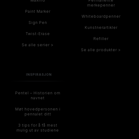
Maxiflo
Permanente
merkepenner
Paint Marker
Whiteboardpenner
Sign Pen
Kunstnerartikler
Twist-Erase
Refiller
Se alle serier >
Se alle produkter >
INSPIRASJON
Pentel – Historien om
navnet
Møt hovedpersonen i
pennalet ditt
3 tips for å få mest
mulig ut av studiene