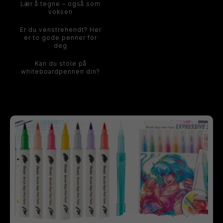
Lær å tegne – også som
voksen
Er du venstrehendt? Her
er to gode penner for
deg
Kan du stole på
whiteboardpennen din?