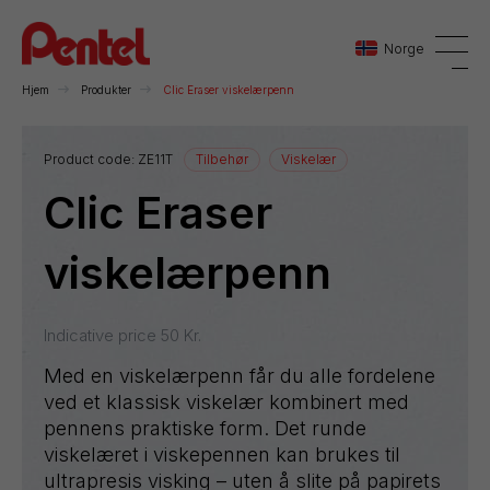
Norge
Hjem
Produkter
Clic Eraser viskelærpenn
Danmark
Product code:
ZE11T
Tilbehør
Viskelær
Clic Eraser
Sverige
Norge
viskelærpenn
Indicative price
50
Kr.
Med en viskelærpenn får du alle fordelene
ved et klassisk viskelær kombinert med
pennens praktiske form. Det runde
viskelæret i viskepennen kan brukes til
ultrapresis visking – uten å slite på papirets