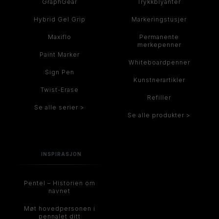
GraphGear
Trykkblyanter
Hybrid Gel Grip
Markeringstusjer
Maxiflo
Permanente
merkepenner
Paint Marker
Whiteboardpenner
Sign Pen
Kunstnerartikler
Twist-Erase
Refiller
Se alle serier >
Se alle produkter >
INSPIRASJON
Pentel – Historien om
navnet
Møt hovedpersonen i
pennalet ditt