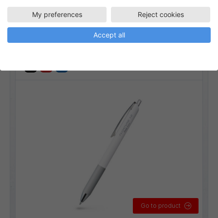
BY210
Rollerball
My preferences
Reject cookies
Floatune rollerball 1 mm
Accept all
Strekbredde:
0,5 mm
Go to product