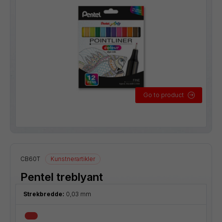
Go to product
CB60T
Kunstnerartikler
Pentel treblyant
Strekbredde:
0,03 mm