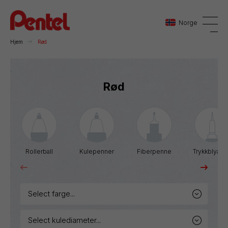
Norge
Hjem
Rød
Danmark
Rød
Sverige
Norge
Rollerball
Kulepenner
Fiberpenne
Trykkblyant
select farge...
select kulediameter...