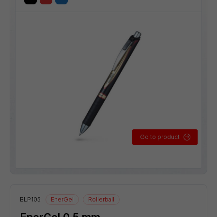
Go to product
BLP105
EnerGel
Rollerball
EnerGel 0,5 mm