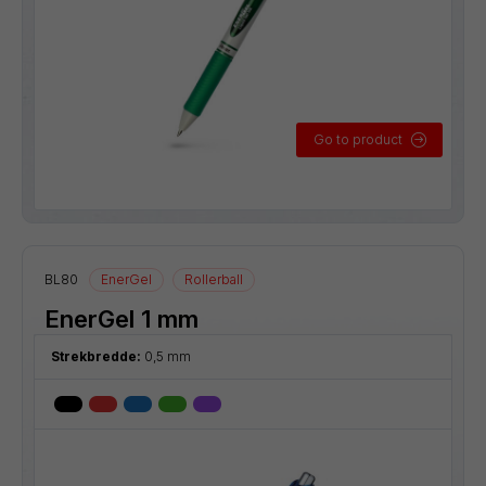
Go to product
BL80
EnerGel
Rollerball
EnerGel 1 mm
Strekbredde:
0,5 mm