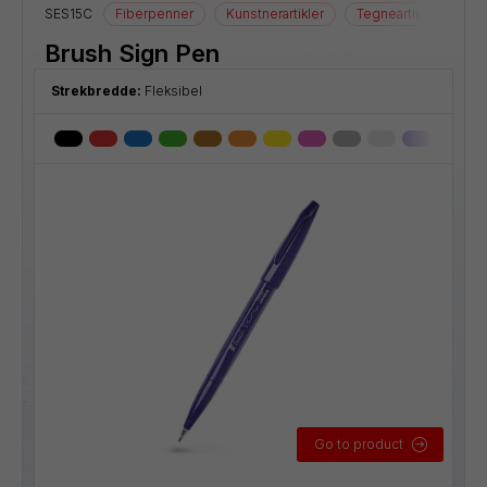
SES15C
Fiberpenner
Kunstnerartikler
Tegneartikler
Brush Sign Pen
Strekbredde:
Fleksibel
Go to product