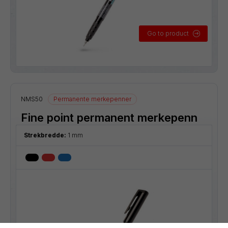
Go to product
NMS50
Permanente merkepenner
Fine point permanent merkepenn
Strekbredde:
1 mm