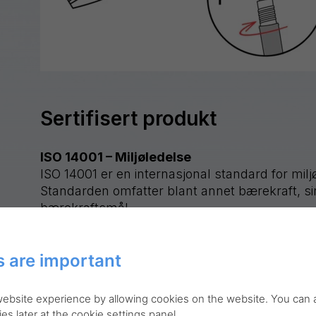
Sertifisert produkt
ISO 14001 – Miljøledelse
ISO 14001 er en internasjonal standard for mil
Standarden omfatter blant annet bærekraft, s
bærekraftsmål.
Les mer om ISO 14001 >
 are important
Farge
 website experience by allowing cookies on the website. You can
es later at the cookie settings panel.