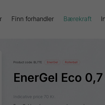
r
Finn forhandler
Bærekraft
I
Pentel fokuserer på bærekraft
Serier
Pentels miljøpolitikk
Ain
Pentel og FNs verdensmål
Stein
Product code:
BL77E
EnerGel
Rollerball
Colour
Resirkulert plast
Brush
EnerGel Eco 0,
keringstusjer
EnerGel
Dokumentasjon
EnerGize
Floatune
Indicative price
70
Kr.
iberpenner