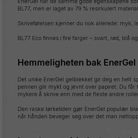
EnerGel har de samme gode egenskapene som 
GraphGear
BL77, men er laget av 79 % resirkulert materia
Handy-
line
Skrivefølelsen kjenner du nok allerede: myk, let
S
Hybrid
BL77 Eco finnes i fire farger – svart, rød, blå og
iZee
Mattehop
Hemmeligheten bak EnerGel 
Det unike EnerGel gelblekket gir deg en helt sp
pennen glir mykt og jevnt over papiret. Du får t
Se alle produktene
mykere å skrive enn med de fleste andre rolle
Den raske tørketiden gjør EnerGel populær bla
når hånden beveger seg over det man nettopp