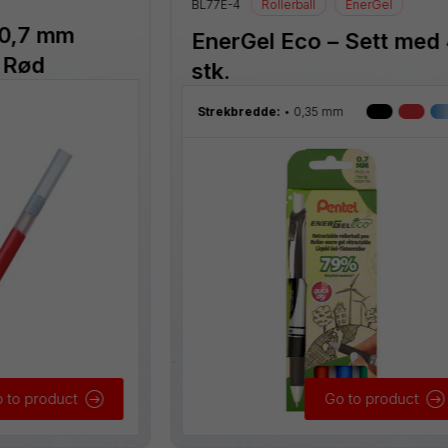
BL77E-4
Rollerball
EnerGel
 0,7 mm
EnerGel Eco – Sett med
 Rød
stk.
Strekbredde:
0,35 mm
 to product
Go to product