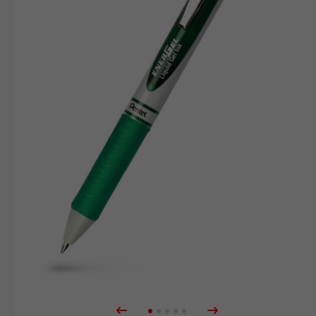
merkepenner
Blister
Tilbehør
Refiller