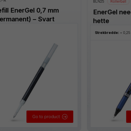
7-A
BLN25
Rollerball
fill EnerGel 0,7 mm
EnerGel nee
ermanent) – Svart
hette
Strekbredde:
0,2
Go to product