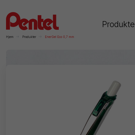
Produkte
Hjem
Produkter
EnerGel Eco 0,7 mm
Kategorier
Rollerball
Kulepenner
Trykkblyanter
Mar
Permanente
Whiteboard
Kunstnerartikler
F