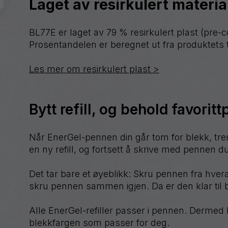
Laget av resirkulert materia
BL77E er laget av 79 % resirkulert plast (pre-
Prosentandelen er beregnet ut fra produktets t
Les mer om resirkulert plast >
Bytt refill, og behold favorit
Når EnerGel-pennen din går tom for blekk, tren
en ny refill, og fortsett å skrive med pennen d
Det tar bare et øyeblikk: Skru pennen fra hvera
skru pennen sammen igjen. Da er den klar til 
Alle EnerGel-refiller passer i pennen. Dermed
blekkfargen som passer for deg.