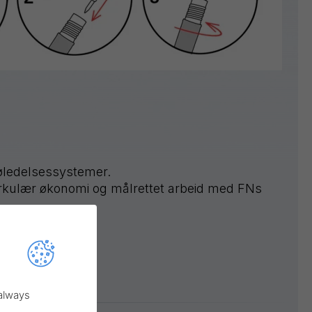
jøledelsessystemer.
irkulær økonomi og målrettet arbeid med FNs
 always