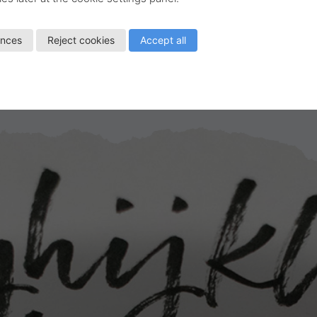
Strekbredde
0,35 mm
ences
Reject cookies
Accept all
More info
Find reseller