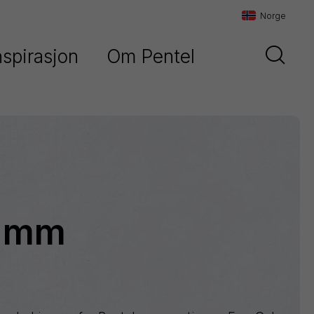
Norge
nspirasjon
Om Pentel
Danmark
Historien om Pentel
Sverige
Vår filosofi
Norge
Maxiflo
Kontakt oss
Orenz
7 mm
Paint
Marker
Pentel
Arts
Pointliner