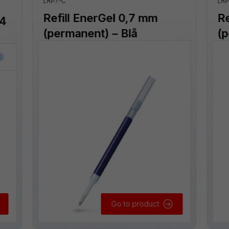
LRP7-C
LRP
Refill EnerGel 0,7 mm
Re
 4
(permanent) – Blå
(p
Go to product