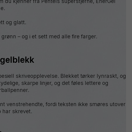
du kjenner fra Pentels superstjerne, EnerGel
Sign
le.
Pen
Tradio
t og glatt.
Twist-
Erase
 grønn – og i et sett med alle fire farger.
Wet
Erase
gelblekk
esiell skriveopplevelse. Blekket tørker lynraskt, og
ydelige, skarpe linjer, og det føles lettere og
rballpenner.
nt venstrehendte, fordi teksten ikke smøres utover
 har skrevet.