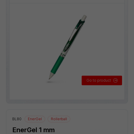
Go to product
BL80
EnerGel
Rollerball
EnerGel 1 mm