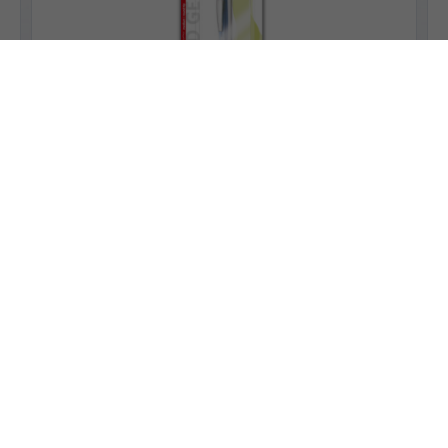
Go to product
XBL107/3
Blister
EnerGel
Rollerball
EnerGel X 0,7 mm (3 stk.)
Strekbredde:
0,35 mm