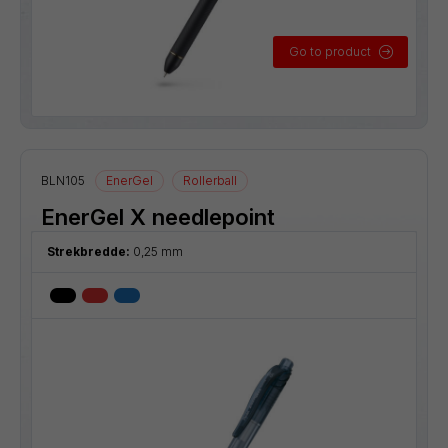
Go to product
BLN105
EnerGel
Rollerball
EnerGel X needlepoint
Strekbredde:
0,25 mm