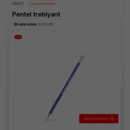
CB60T
Kunstnerartikler
Pentel treblyant
Strekbredde:
0,03 mm
Go to product