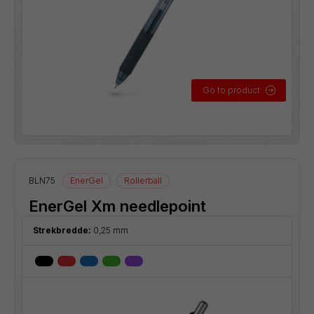
Go to product
BLN75
EnerGel
Rollerball
EnerGel Xm needlepoint
Strekbredde:
0,25 mm