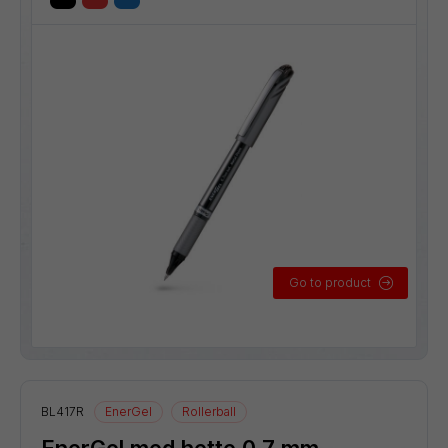
Go to product
BL417R
EnerGel
Rollerball
EnerGel med hette 0,7 mm