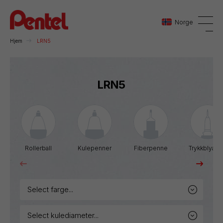
Norge
Hjem
LRN5
Danmark
LRN5
Sverige
Norge
Rollerball
Kulepenner
Fiberpenne
Trykkblyant
select farge...
select kulediameter...