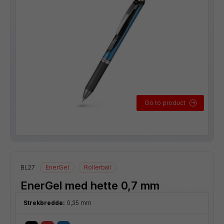
Go to product
BL27
EnerGel
Rollerball
EnerGel med hette 0,7 mm
Strekbredde:
0,35 mm