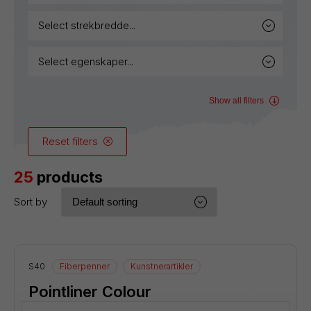
select strekbredde...
select egenskaper...
Show all filters
Reset filters
25
products
Sort by
S40
Fiberpenner
Kunstnerartikler
Pointliner Colour