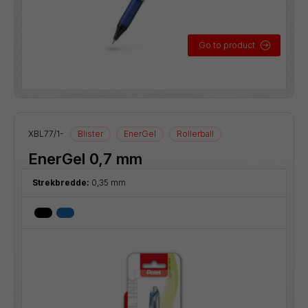
Go to product
XBL77/1-
Blister
EnerGel
Rollerball
EnerGel 0,7 mm
Strekbredde:
0,35 mm