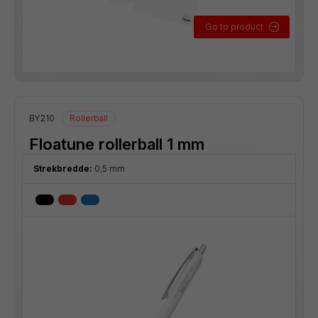
Go to product
BY210
Rollerball
Floatune rollerball 1 mm
Strekbredde:
0,5 mm