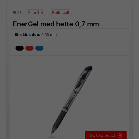
BL57
EnerGel
Rollerball
EnerGel med hette 0,7 mm
Strekbredde:
0,35 mm
Go to product