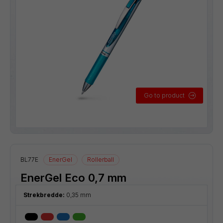
Go to product
BL77E
EnerGel
Rollerball
EnerGel Eco 0,7 mm
Strekbredde:
0,35 mm