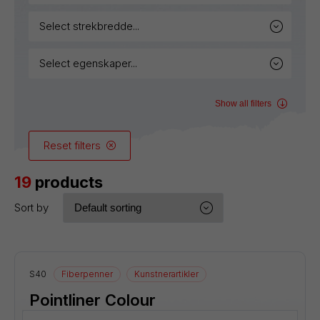
select strekbredde...
select egenskaper...
Show all filters
Reset filters
19
products
Sort by
S40
Fiberpenner
Kunstnerartikler
Pointliner Colour