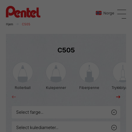
Norge
Hjem
C505
Danmark
C505
Sverige
Norge
Rollerball
Kulepenner
Fiberpenne
Trykkblyant
select farge...
select kulediameter...