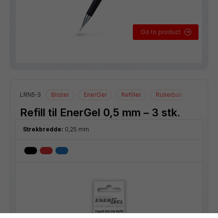
Go to product
LRN5-3
Blister
EnerGel
Refiller
Rollerball
Refill til EnerGel 0,5 mm – 3 stk.
Strekbredde:
0,25 mm