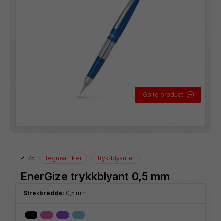
Go to product
PL75
Tegneartikler
Trykkblyanter
EnerGize trykkblyant 0,5 mm
Strekbredde:
0,5 mm