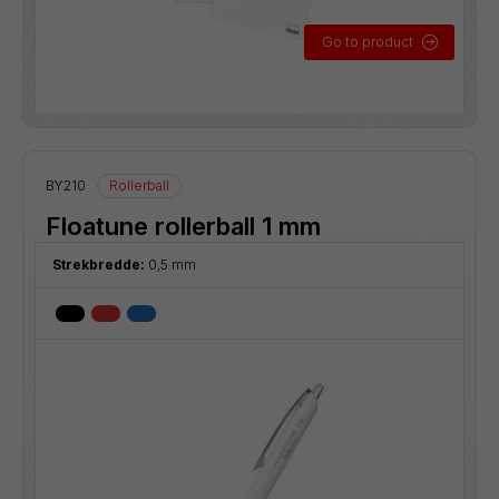
Go to product
BY210
Rollerball
Floatune rollerball 1 mm
Strekbredde:
0,5 mm