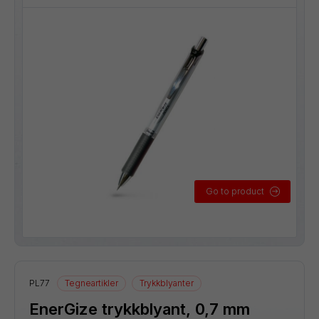
Go to product
PL77
Tegneartikler
Trykkblyanter
EnerGize trykkblyant, 0,7 mm