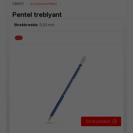
CB60T
Kunstnerartikler
Pentel treblyant
Strekbredde:
0,03 mm
Go to product