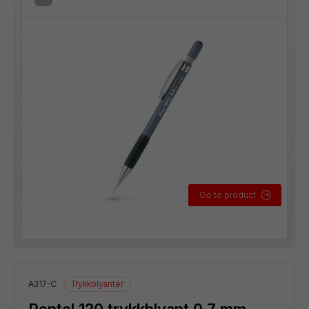
Go to product
A317-C
Trykkblyanter
Pentel 120 trykkblyant 0,7 mm