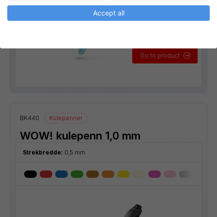
Accept all
Go to product
BK440
Kulepenner
WOW! kulepenn 1,0 mm
Strekbredde:
0,5 mm