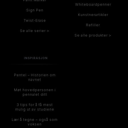
Whiteboardpenner
Sign Pen
Kunstnerartikler
Twist-Erase
Refiller
Se alle serier >
Se alle produkter >
INSPIRASJON
Pentel – Historien om
navnet
Møt hovedpersonen i
pennalet ditt
3 tips for å få mest
mulig ut av studiene
Lær å tegne – også som
voksen