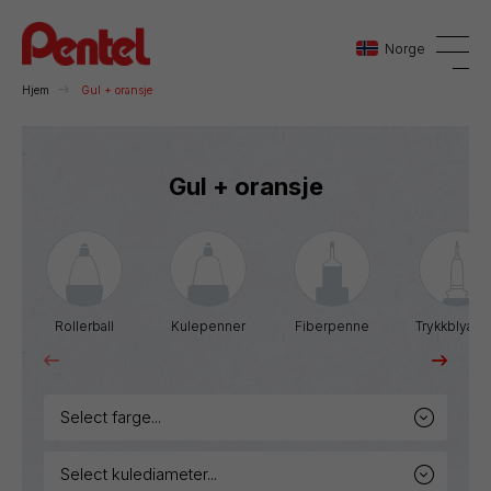
Norge
Hjem
Gul + oransje
Danmark
Gul + oransje
Sverige
Norge
Rollerball
Kulepenner
Fiberpenne
Trykkblyant
select farge...
select kulediameter...