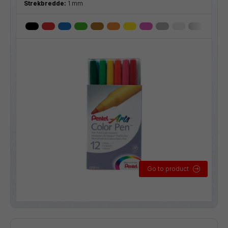
Strekbredde:
1 mm
Go to product