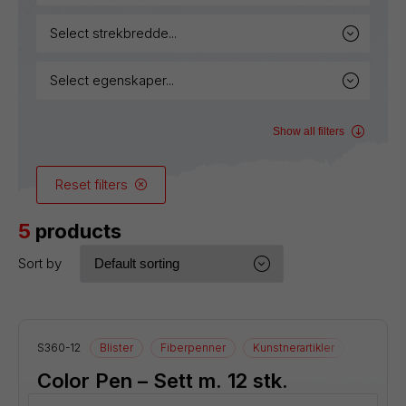
select strekbredde...
select egenskaper...
Show all filters
Reset filters
5
products
Sort by
S360-12
Blister
Fiberpenner
Kunstnerartikler
Tegneart
Color Pen – Sett m. 12 stk.