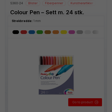
S360-24
Blister
Fiberpenner
Kunstnerartikler
Tegnear
Colour Pen – Sett m. 24 stk.
Strekbredde:
1 mm
Go to product