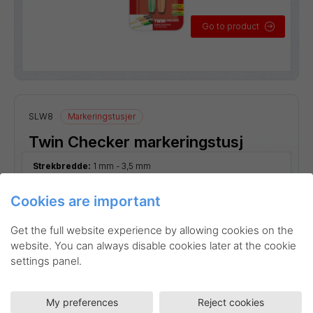
Go to product
SLW8
Markeringstusjer
Twin Checker markeringstusj
Strekbredde:
1 mm - 3,5 mm
Cookies are important
Get the full website experience by allowing cookies on the
website. You can always disable cookies later at the cookie
settings panel.
My preferences
Reject cookies