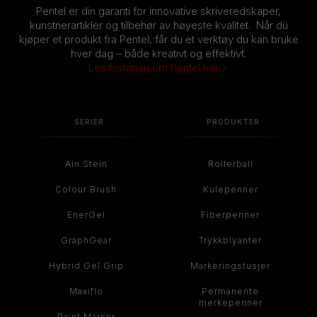
Pentel er din garanti for innovative skriveredskaper,
kunstnerartikler og tilbehør av høyeste kvalitet. Når du
kjøper et produkt fra Pentel, får du et verktøy du kan bruke
hver dag – både kreativt og effektivt.
Les historien om Pentel her >
SERIER
PRODUKTER
Ain Stein
Rollerball
Colour Brush
Kulepenner
EnerGel
Fiberpenner
GraphGear
Trykkblyanter
Hybrid Gel Grip
Markeringstusjer
Maxiflo
Permanente
merkepenner
Paint Marker