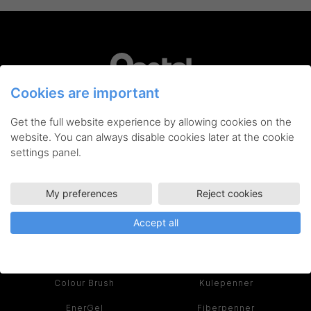
Cookies are important
Pentel er din garanti for innovative skriveredskaper,
Get the full website experience by allowing cookies on the
kunstnerartikler og tilbehør av høyeste kvalitet. Når du
kjøper et produkt fra Pentel, får du et verktøy du kan bruke
website. You can always disable cookies later at the cookie
hver dag – både kreativt og effektivt.
settings panel.
Les historien om Pentel her >
My preferences
Reject cookies
SERIER
PRODUKTER
Accept all
Ain Stein
Rollerball
Colour Brush
Kulepenner
EnerGel
Fiberpenner