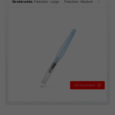
Strekbredde:
Fleksibel - Large
Fleksibel - Medium
Fleksibel -
Go to product