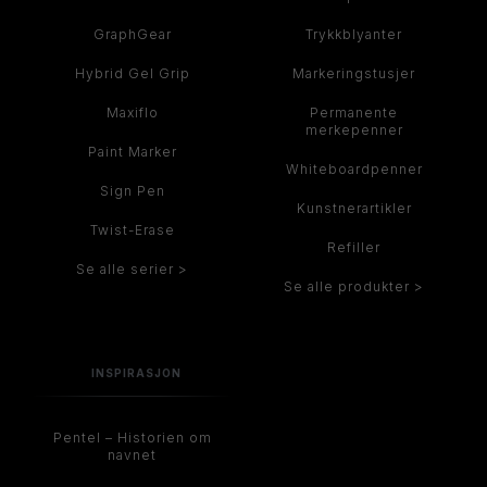
GraphGear
Trykkblyanter
Hybrid Gel Grip
Markeringstusjer
Maxiflo
Permanente
merkepenner
Paint Marker
Whiteboardpenner
Sign Pen
Kunstnerartikler
Twist-Erase
Refiller
Se alle serier >
Se alle produkter >
INSPIRASJON
Pentel – Historien om
navnet