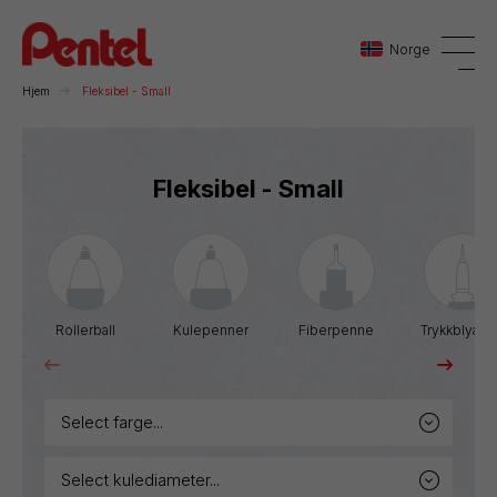
Norge
Hjem
Fleksibel - Small
Danmark
Fleksibel - Small
Sverige
Norge
Rollerball
Kulepenner
Fiberpenne
Trykkblyant
select farge...
select kulediameter...