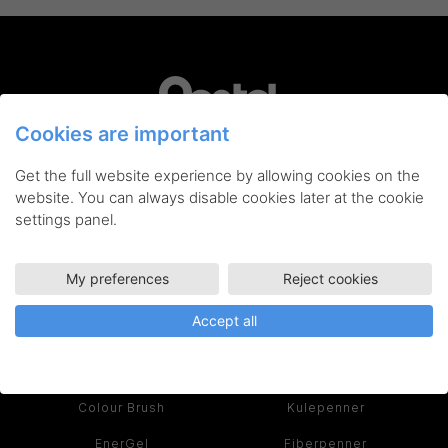
Cookies are important
Pentel er din garanti for innovative skriveredskaper,
Get the full website experience by allowing cookies on the
kunstnerartikler og tilbehør av høyeste kvalitet. Når du
kjøper et produkt fra Pentel, får du et verktøy du kan bruke
website. You can always disable cookies later at the cookie
hver dag – både kreativt og effektivt.
settings panel.
Les historien om Pentel her >
My preferences
Reject cookies
SERIER
PRODUKTER
Accept all
Ain Stein
Rollerball
Colour Brush
Kulepenner
EnerGel
Fiberpenner