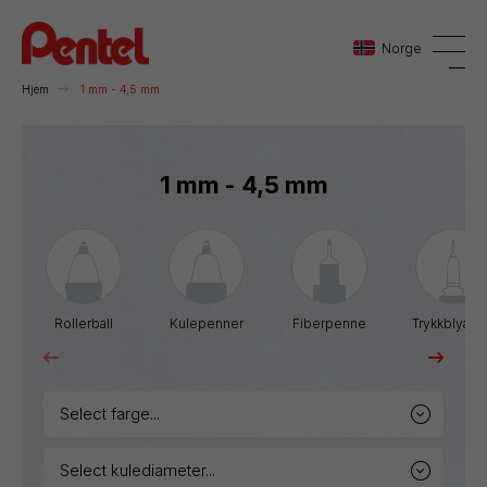
Norge
Hjem
1 mm - 4,5 mm
Danmark
1 mm - 4,5 mm
Sverige
Norge
Rollerball
Kulepenner
Fiberpenne
Trykkblyant
select farge...
select kulediameter...