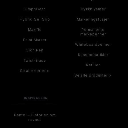
GraphGear
Trykkblyanter
Hybrid Gel Grip
Markeringstusjer
Maxiflo
Permanente
merkepenner
Paint Marker
Whiteboardpenner
Sign Pen
Kunstnerartikler
Twist-Erase
Refiller
Se alle serier >
Se alle produkter >
INSPIRASJON
Pentel – Historien om
navnet