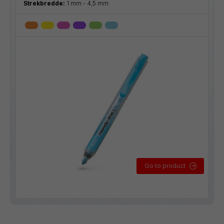
Strekbredde:
1 mm - 4,5 mm
Go to product