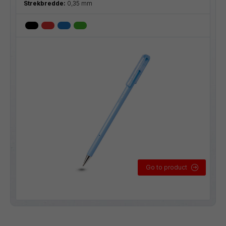
Strekbredde:
0,35 mm
Go to product