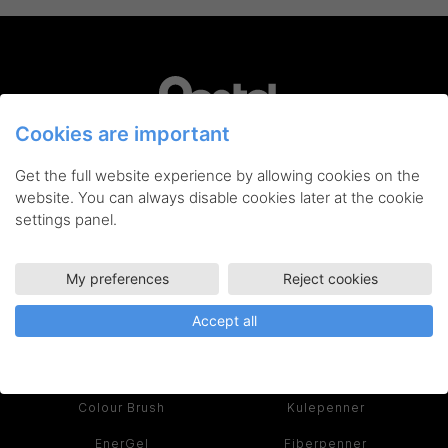
Cookies are important
Pentel er din garanti for innovative skriveredskaper,
Get the full website experience by allowing cookies on the
kunstnerartikler og tilbehør av høyeste kvalitet. Når du
kjøper et produkt fra Pentel, får du et verktøy du kan bruke
website. You can always disable cookies later at the cookie
hver dag – både kreativt og effektivt.
settings panel.
Les historien om Pentel her >
My preferences
Reject cookies
SERIER
PRODUKTER
Accept all
Ain Stein
Rollerball
Colour Brush
Kulepenner
EnerGel
Fiberpenner