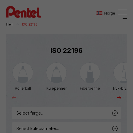
Norge
Hjem
ISO 22196
Danmark
ISO 22196
Sverige
Norge
Rollerball
Kulepenner
Fiberpenne
Trykkblyant
select farge...
select kulediameter...