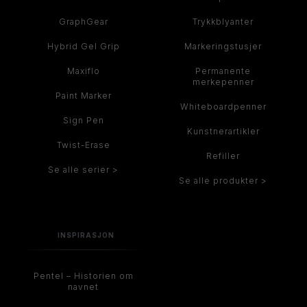
GraphGear
Trykkblyanter
Hybrid Gel Grip
Markeringstusjer
Maxiflo
Permanente
merkepenner
Paint Marker
Whiteboardpenner
Sign Pen
Kunstnerartikler
Twist-Erase
Refiller
Se alle serier >
Se alle produkter >
INSPIRASJON
Pentel – Historien om
navnet