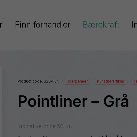
r
Finn forhandler
Bærekraft
I
Pentel fokuserer på bærekraft
Serier
Pentels miljøpolitikk
Ain
Pentel og FNs verdensmål
Stein
Product code:
S20P-5N
Fiberpenner
Kunstnerartikler
T
Colour
Resirkulert plast
Brush
Pointliner – Grå
keringstusjer
EnerGel
Dokumentasjon
EnerGize
Floatune
Indicative price
50
Kr.
iberpenner