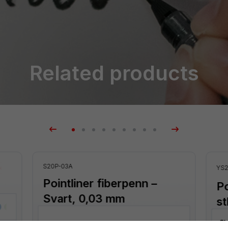
Related products
S20P-03A
artikler
YS2
Pointliner fiberpenn –
Po
Svart, 0,03 mm
st
St