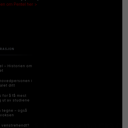
ien om Pentel her >
IRASJON
el – Historien om
et
hovedpersonen i
alet ditt
s for å få mest
g ut av studiene
å tegne – også
voksen
u venstrehendt?