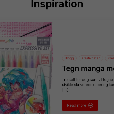
Inspiration
Blogg
Kreativiteten
Krea
Tegn manga me
Tre sett for deg som vil tegne
utvikle skriveredskaper og kuns
[…]
Read more