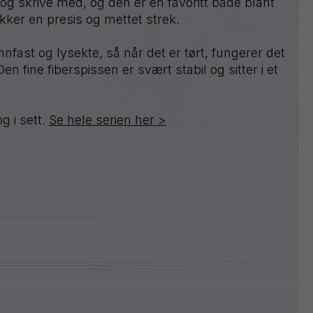
 og skrive med, og den er en favoritt både blant
Sign
kker en presis og mettet strek.
Pen
Tradio
nnfast og lysekte, så når det er tørt, fungerer det
Twist-
 fine fiberspissen er svært stabil og sitter i et
Erase
Wet
Erase
g i sett.
Se hele serien her >