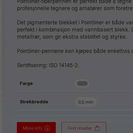
Pointliner-fiberpennen er perfekt både å tegne
GraphGear
profesjonelle tegnere og amatører som foretre
Handy-
line
Det pigmenterte blekket i Pointliner er både va
S
perfekt i kombinasjon med vannbasert blekk. Den
Hybrid
metallrør, som gir ekstra stabilitet og styrke.
iZee
Pointliner-pennene kan kjøpes både enkeltvis o
Mattehop
Sertifisering: ISO 14145-2.
Farge
Se alle produktene
Strekbredde
0,5 mm
More info
Find reseller