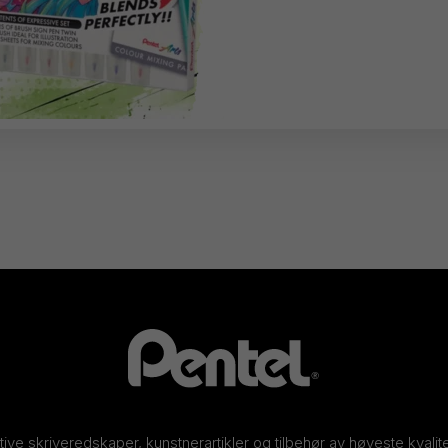
ative skriveredskaper, kunstnerartikler og tilbehør av høyeste kvalit