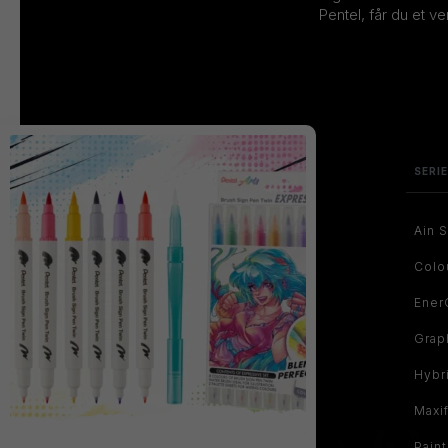
Pentel, får du et v
SERI
Ain S
Colo
Ener
Grap
Hybr
Maxi
Pain