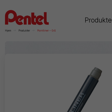
Produkte
Hjem
Produkter
Pointliner – Grå
Kategorier
Rollerball
Kulepenner
Trykkblyanter
Mar
Permanente
Whiteboard
Kunstnerartikler
F