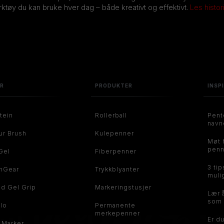
erktøy du kan bruke hver dag – både kreativt og effektivt.
Les histor
ER
PRODUKTER
INSP
tein
Rollerball
Pent
navn
ur Brush
Kulepenner
Møt 
penn
Gel
Fiberpenner
3 tip
hGear
Trykkblyanter
muli
id Gel Grip
Markeringstusjer
Lær 
som 
flo
Permanente
merkepenner
Er d
t Marker