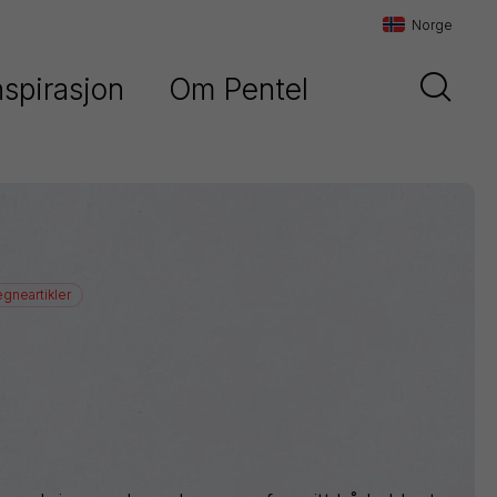
Norge
nspirasjon
Om Pentel
Danmark
Historien om Pentel
Sverige
Vår filosofi
Norge
Maxiflo
Kontakt oss
egneartikler
Orenz
Paint
Marker
Pentel
Arts
Pointliner