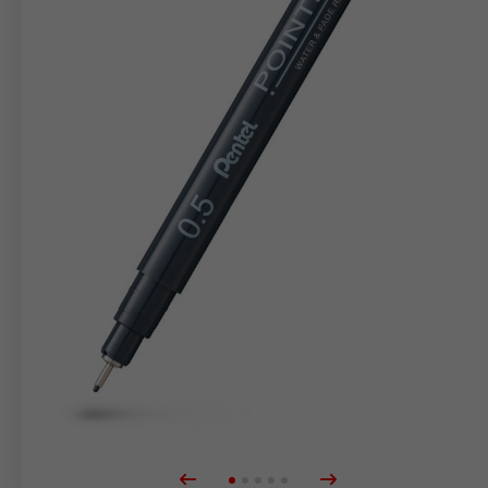
merkepenner
Blister
Tilbehør
Refiller