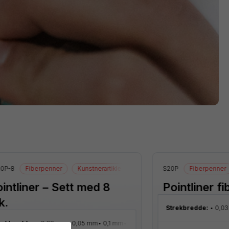
0P-8
Fiberpenner
Kunstnerartikler
Blister
S20P
Tegneartikler
Fiberpenner
intliner – Sett med 8
Pointliner f
k.
Strekbredde:
0,0
rekbredde:
0,03 mm
0,05 mm
0,1 mm
0,2 mm
0,3 mm
0,4 mm
0,5 m