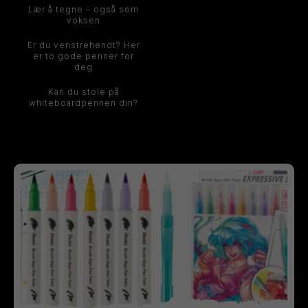
Lær å tegne – også som
voksen
Er du venstrehendt? Her
er to gode penner for
deg
Kan du stole på
whiteboardpennen din?