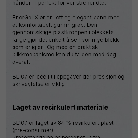
hånden – perfekt for venstrehendte.
EnerGel X er en lett og elegant penn med
et komfortabelt gummigrep. Den
gjennomsiktige plastkroppen i blekkets
farge gjør det enkelt å se hvor mye blekk
som er igjen. Og med en praktisk
klikkmekanisme kan du ta den med deg
overalt.
BL107 er ideell til oppgaver der presisjon og
skriveytelse er viktig.
Laget av resirkulert materiale
BL107 er laget av 84 % resirkulert plast
(pre-consumer).
Prosentandelen er beregnet ut fra