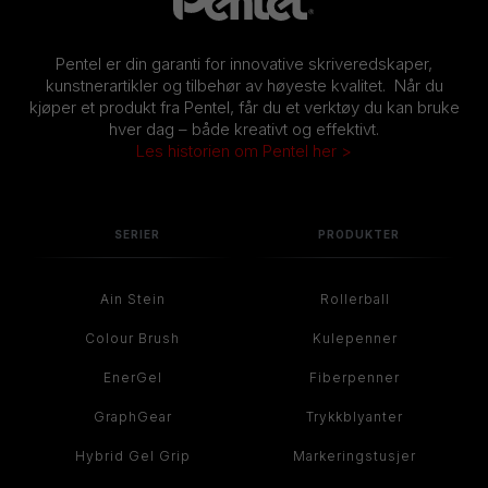
Pentel er din garanti for innovative skriveredskaper,
kunstnerartikler og tilbehør av høyeste kvalitet. Når du
kjøper et produkt fra Pentel, får du et verktøy du kan bruke
hver dag – både kreativt og effektivt.
Les historien om Pentel her >
SERIER
PRODUKTER
Ain Stein
Rollerball
Colour Brush
Kulepenner
EnerGel
Fiberpenner
GraphGear
Trykkblyanter
Hybrid Gel Grip
Markeringstusjer