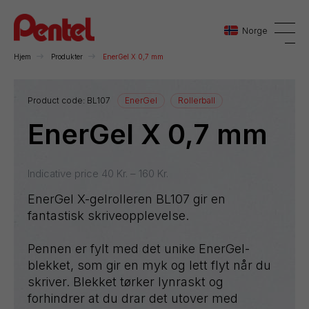
Norge
Hjem
Produkter
EnerGel X 0,7 mm
Danmark
Product code:
BL107
EnerGel
Rollerball
EnerGel X 0,7 mm
Sverige
Norge
Indicative price
40
Kr.
–
160
Kr.
EnerGel X-gelrolleren BL107 gir en
fantastisk skriveopplevelse.
Pennen er fylt med det unike EnerGel-
blekket, som gir en myk og lett flyt når du
skriver. Blekket tørker lynraskt og
forhindrer at du drar det utover med