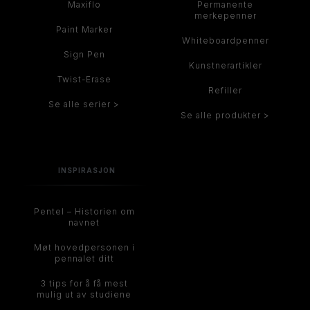
Maxiflo
Permanente
merkepenner
Paint Marker
Whiteboardpenner
Sign Pen
Kunstnerartikler
Twist-Erase
Refiller
Se alle serier >
Se alle produkter >
INSPIRASJON
Pentel – Historien om
navnet
Møt hovedpersonen i
pennalet ditt
3 tips for å få mest
mulig ut av studiene