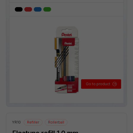
Go to product
YR10
Refiller
Rollerball
Floatune refill 1,0 mm