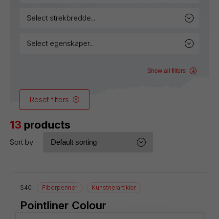
select strekbredde...
select egenskaper...
Show all filters
Reset filters
13
products
Sort by
S40
Fiberpenner
Kunstnerartikler
Pointliner Colour