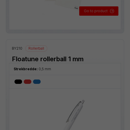
Go to product
BY210
Rollerball
Floatune rollerball 1 mm
Strekbredde:
0,5 mm