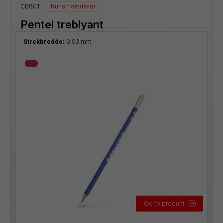
CB60T
Kunstnerartikler
Pentel treblyant
Strekbredde:
0,03 mm
Go to product