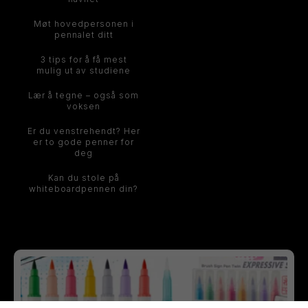
Møt hovedpersonen i
pennalet ditt
3 tips for å få mest
mulig ut av studiene
Lær å tegne – også som
voksen
Er du venstrehendt? Her
er to gode penner for
deg
Kan du stole på
whiteboardpennen din?