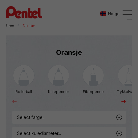
Norge
Hjem
Oransje
Danmark
Oransje
Sverige
Norge
Rollerball
Kulepenner
Fiberpenne
Trykkblyant
select farge...
select kulediameter...