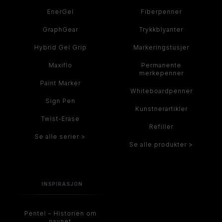
EnerGel
Fiberpenner
GraphGear
Trykkblyanter
Hybrid Gel Grip
Markeringstusjer
Maxiflo
Permanente
merkepenner
Paint Marker
Whiteboardpenner
Sign Pen
Kunstnerartikler
Twist-Erase
Refiller
Se alle serier >
Se alle produkter >
INSPIRASJON
Pentel – Historien om
navnet