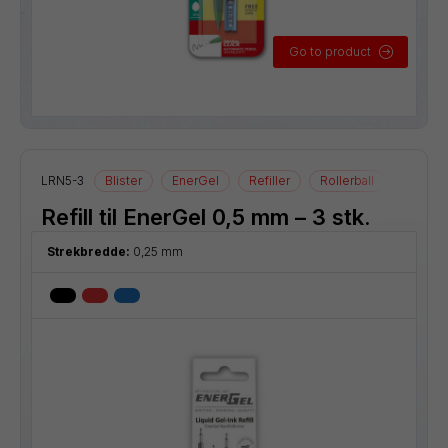
Go to product
LRN5-3
Blister
EnerGel
Refiller
Rollerball
Refill til EnerGel 0,5 mm – 3 stk.
Strekbredde:
0,25 mm