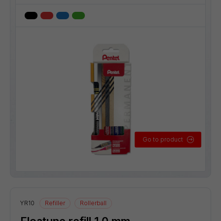
Go to product
YR10
Refiller
Rollerball
Floatune refill 1,0 mm