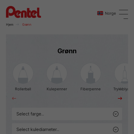
Norge
Hjem
Grønn
Danmark
Grønn
Sverige
Norge
Rollerball
Kulepenner
Fiberpenne
Trykkblyant
select farge...
select kulediameter...