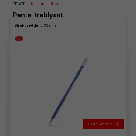
CB60T
Kunstnerartikler
Pentel treblyant
Strekbredde:
0,03 mm
Go to product