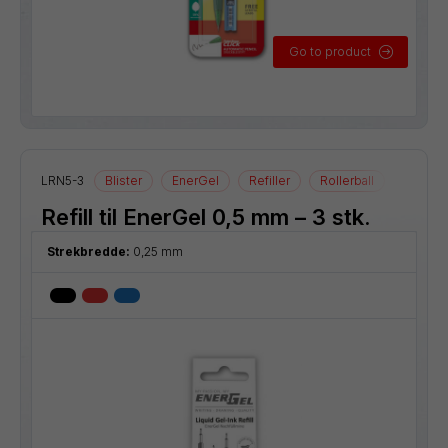
Go to product
LRN5-3
Blister
EnerGel
Refiller
Rollerball
Refill til EnerGel 0,5 mm – 3 stk.
Strekbredde:
0,25 mm