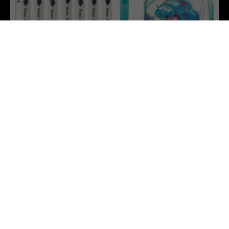
Blogg
Kreativiteten
Kreativiteten
Tegning
Tegn manga med Pentel
Kontakt
Finn forhandler
Historien om Pentel
Cookie- og personvernpolicy