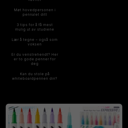
Møt hovedpersonen i
pennalet ditt
3 tips for å få mest
mulig ut av studiene
Lær å tegne – også som
voksen
Er du venstrehendt? Her
er to gode penner for
deg
Kan du stole på
whiteboardpennen din?