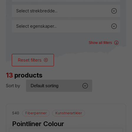
select strekbredde...
select egenskaper...
Show all filters
Reset filters
13
products
Sort by
S40
Fiberpenner
Kunstnerartikler
Pointliner Colour