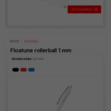
Go to product
BY210
Rollerball
Floatune rollerball 1 mm
Strekbredde:
0,5 mm