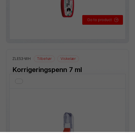
Go to product
ZLE53-WH
Tilbehør
Viskelær
Korrigeringspenn 7 ml