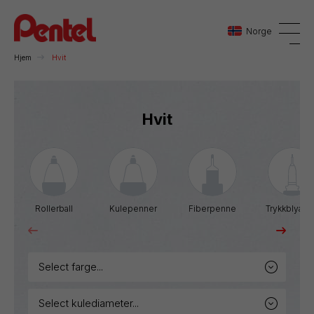
Norge
Hjem
Hvit
Danmark
Hvit
Sverige
Norge
Rollerball
Kulepenner
Fiberpenne
Trykkblyant
select farge...
select kulediameter...