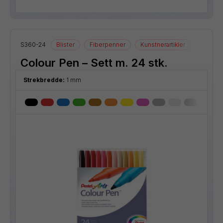
S360-24
Blister
Fiberpenner
Kunstnerartikler
Tegnear
Colour Pen – Sett m. 24 stk.
Strekbredde:
1 mm