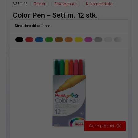
S360-12
Blister
Fiberpenner
Kunstnerartikler
Tegneart
Color Pen – Sett m. 12 stk.
Strekbredde:
1 mm
Go to product