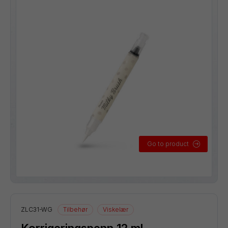
Go to product
ZLC31-WG
Tilbehør
Viskelær
Korrigeringspenn 12 ml