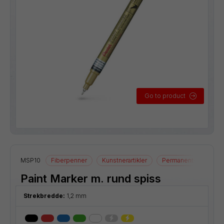
Go to product
MSP10
Fiberpenner
Kunstnerartikler
Permanente merkep
Paint Marker m. rund spiss
Strekbredde:
1,2 mm