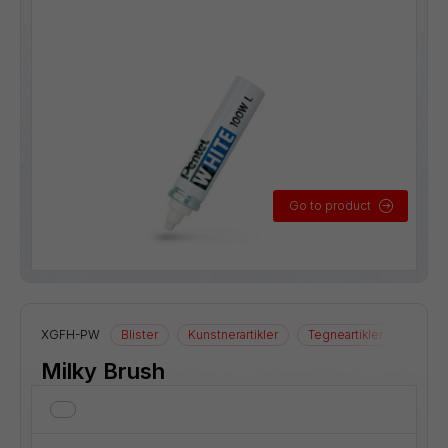
Go to product
XGFH-PW
Blister
Kunstnerartikler
Tegneartikler
Milky Brush