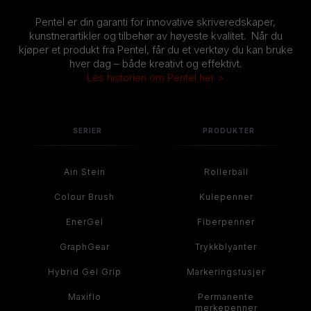
Pentel er din garanti for innovative skriveredskaper,
kunstnerartikler og tilbehør av høyeste kvalitet. Når du
kjøper et produkt fra Pentel, får du et verktøy du kan bruke
hver dag – både kreativt og effektivt.
Les historien om Pentel her >
SERIER
PRODUKTER
Ain Stein
Rollerball
Colour Brush
Kulepenner
EnerGel
Fiberpenner
GraphGear
Trykkblyanter
Hybrid Gel Grip
Markeringstusjer
Maxiflo
Permanente
merkepenner