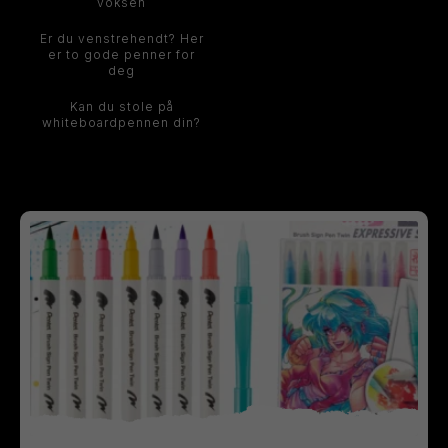
voksen
Er du venstrehendt? Her
er to gode penner for
deg
Kan du stole på
whiteboardpennen din?