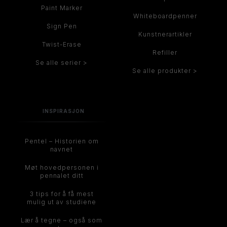
Paint Marker
Whiteboardpenner
Sign Pen
Kunstnerartikler
Twist-Erase
Refiller
Se alle serier >
Se alle produkter >
INSPIRASJON
Pentel – Historien om
navnet
Møt hovedpersonen i
pennalet ditt
3 tips for å få mest
mulig ut av studiene
Lær å tegne – også som