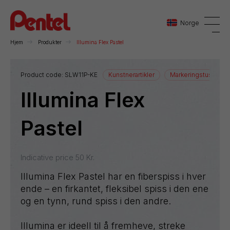
Norge
Hjem
Produkter
Illumina Flex Pastel
Danmark
Product code:
SLW11P-KE
Kunstnerartikler
Markeringstusjer
Illumina Flex
Sverige
Norge
Pastel
Indicative price
50
Kr.
Illumina Flex Pastel har en fiberspiss i hver
ende – en firkantet, fleksibel spiss i den ene
og en tynn, rund spiss i den andre.
Illumina er ideell til å fremheve, streke