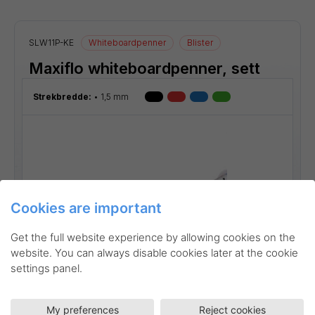
SLW11P-KE
Whiteboardpenner
Blister
Maxiflo whiteboardpenner, sett
Strekbredde:
1,5 mm
Cookies are important
Get the full website experience by allowing cookies on the
website. You can always disable cookies later at the cookie
settings panel.
My preferences
Reject cookies