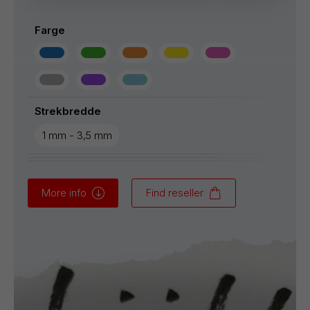
Farge
Strekbredde
1 mm - 3,5 mm
More info
Find reseller