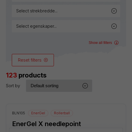
select strekbredde...
select egenskaper...
Show all filters
Reset filters
123
products
Sort by
BLN105
EnerGel
Rollerball
EnerGel X needlepoint