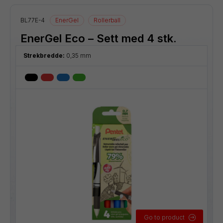
BL77E-4
EnerGel
Rollerball
EnerGel Eco – Sett med 4 stk.
Strekbredde:
0,35 mm
Go to product