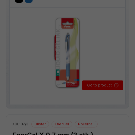
Go to product
XBL107/3
Blister
EnerGel
Rollerball
EnerGel X 0,7 mm (3 stk.)