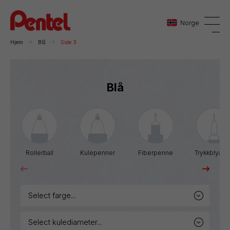
Norge
Hjem
Blå
Side 3
Danmark
Blå
Sverige
Norge
Rollerball
Kulepenner
Fiberpenne
Trykkblyant
select farge...
select kulediameter...