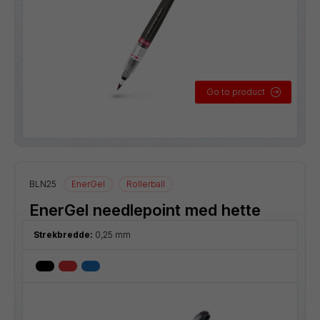
Go to product
BLN25
EnerGel
Rollerball
EnerGel needlepoint med hette
Strekbredde:
0,25 mm