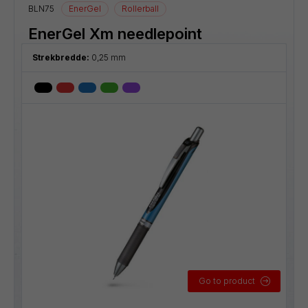
BLN75
EnerGel
Rollerball
EnerGel Xm needlepoint
Strekbredde:
0,25 mm
Go to product