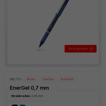
Go to product
XBL77/1-
Blister
EnerGel
Rollerball
EnerGel 0,7 mm
Strekbredde:
0,35 mm