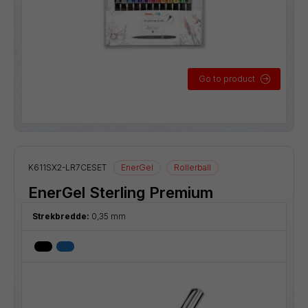
Go to product
K611SX2-LR7CESET
EnerGel
Rollerball
EnerGel Sterling Premium
Strekbredde:
0,35 mm