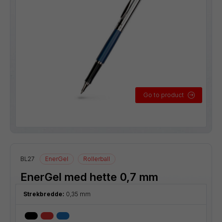
Go to product
BL27
EnerGel
Rollerball
EnerGel med hette 0,7 mm
Strekbredde:
0,35 mm