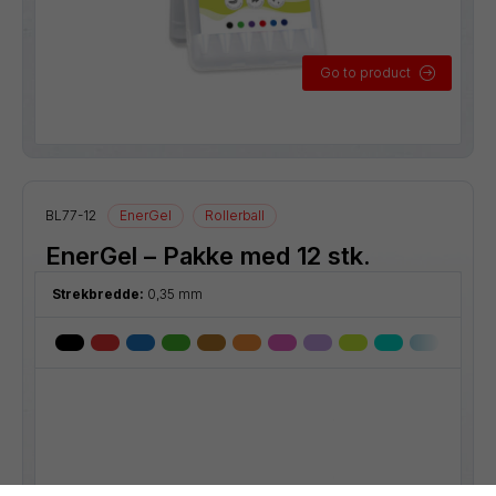
Go to product
BL77-12
EnerGel
Rollerball
EnerGel – Pakke med 12 stk.
Strekbredde:
0,35 mm